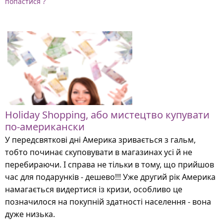
попастися ?
Holiday Shopping, або мистецтво купувати
по-американски
У передсвяткові дні Америка зривається з гальм,
тобто починає скуповувати в магазинах усі й не
перебираючи. І справа не тільки в тому, що прийшов
час для подарунків - дешево!!! Уже другий рік Америка
намагається видертися із кризи, особливо це
позначилося на покупній здатності населення - вона
дуже низька.