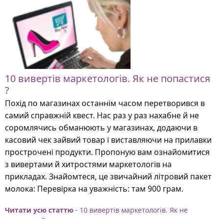
10 вивертів маркетологів. Як не попастися
?
Похід по магазинах останнім часом перетворився в
самий справжній квест. Нас раз у раз нахабне й не
соромлячись обманюють у магазинах, додаючи в
касовий чек зайвий товар і виставляючи на прилавки
прострочені продукти. Пропоную вам ознайомитися
з вивертами й хитростями маркетологів на
прикладах. Знайомтеся, це звичайний літровий пакет
молока: Перевірка на уважність: там 900 грам.
Читати усю статтю
- 10 вивертів маркетологів. Як не