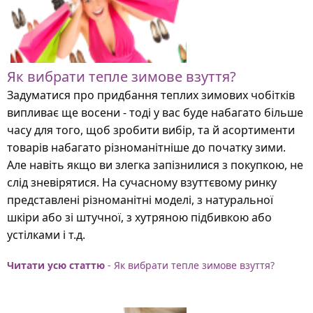
Як вибрати тепле зимове взуття?
Задуматися про придбання теплих зимових чобітків
випливає ще восени - тоді у вас буде набагато більше
часу для того, щоб зробити вибір, та й асортименти
товарів набагато різноманітніше до початку зими.
Але навіть якщо ви злегка запізнилися з покупкою, не
слід зневірятися. На сучасному взуттєвому ринку
представлені різноманітні моделі, з натуральної
шкіри або зі штучної, з хутряною підбивкою або
устілками і т.д.
Читати усю статтю
- Як вибрати тепле зимове взуття?