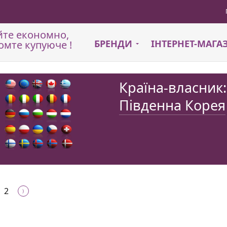
йте економно,
БРЕНДИ
ІНТЕРНЕТ-МАГ
омте купуюче !
Країна-власник:
Південна Корея
2