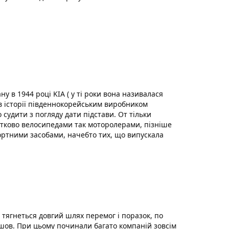
у в 1944 році KIA ( у ті роки вона називалася
в історії південнокорейським виробником
 судити з погляду дати підстави. От тільки
тково велосипедами так моторолерами, пізніше
ртними засобами, начебто тих, що випускала
тягнеться довгий шлях перемог і поразок, по
йшов. При цьому починали багато компаній зовсім