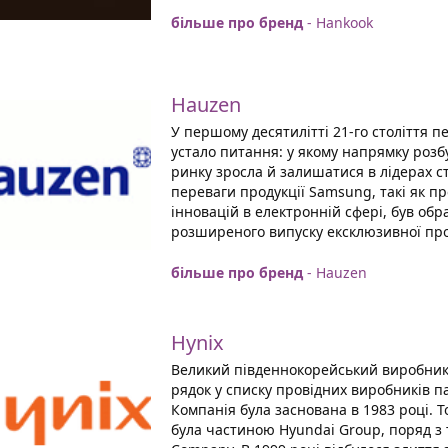
більше про бренд
- Hankook
Hauzen
У першому десятилітті 21-го століття
устало питання: у якому напрямку розб
ринку зросла й залишатися в лідерах с
переваги продукції Samsung, такі як п
інновацій в електронній сфері, був обр
розширеного випуску ексклюзивної прод
більше про бренд
- Hauzen
Hynix
Великий південнокорейський виробник 
рядок у списку провідних виробників па
Компанія була заснована в 1983 році. То
була частиною Hyundai Group, поряд з 