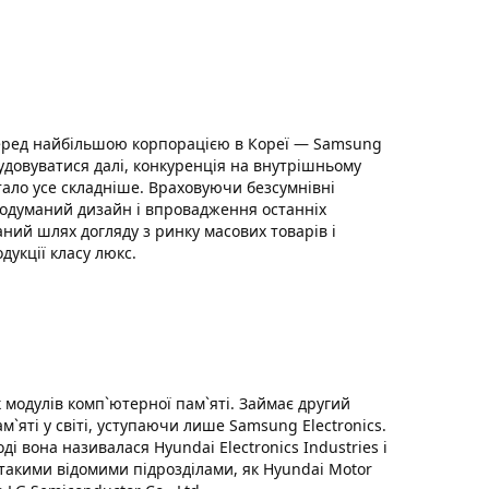
 перед найбільшою корпорацією в Кореї — Samsung
удовуватися далі, конкуренція на внутрішньому
тало усе складніше. Враховуючи безсумнівні
родуманий дизайн і впровадження останніх
аний шлях догляду з ринку масових товарів і
укції класу люкс.
модулів комп`ютерної пам`яті. Займає другий
м`яті у світі, уступаючи лише Samsung Electronics.
ді вона називалася Hyundai Electronics Industries і
такими відомими підрозділами, як Hyundai Motor