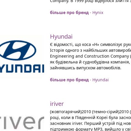
Company. В 1999 році відбулося злиття з
більше про бренд
- Hynix
Hyundai
Є відомості, що коса «Н» символізує ру
Історія одного з найбільших автовироб
Engineering and Construction Company (
як будівельна й суднобудівна компанія,
зайнявшись випуском автомобілів.
більше про бренд
- Hyundai
iriver
(жовтогарячий)2010 (темно-сірий)2010 (
році, коли в Південній Кореї була засн
засновник iriver. Перший устрій під нов
підтримкою формату MP3, вийшло у світ