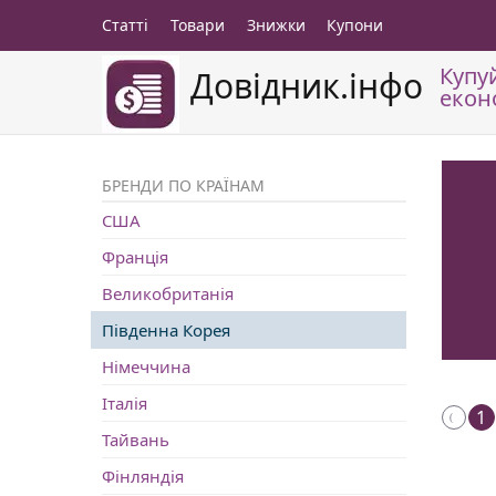
Статті
Товари
Знижки
Купони
Купу
Довідник.інфо
екон
БРЕНДИ ПО КРАЇНАМ
США
Франція
Великобританія
Південна Корея
Німеччина
Італія
1
Тайвань
Фінляндія