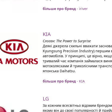
більше про бренд
- iriver
KIA
Слоган: The Power to Surprise
Деякі джерела схильні вважати заснован
Kyungsung Precision Industry) першим 
автомобілів. У принципі, це вірно, якщо
тривалий час компанія займалася виня
мотоколясками й триколісними транспо
японська Daihatsu.
більше про бренд
- KIA
LG
За кожним всесвітньо відомим брендом 
якому він до своєї популярності й при