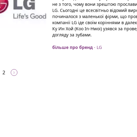
не з того, чому вони зрештою прослави
LG. Сьогодні це всесвітньо відомий вир
починалося з маленької фірми, що про
компанії LG іде своїм коріннями в дале
Ку Ин Хой (Koo In-Hwoi) узявся за пров
догляду за зубами.
більше про бренд
- LG
2