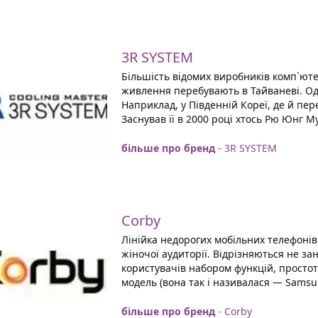
3R SYSTEM
Більшість відомих виробників комп`юте
живлення перебувають в Тайваневі. Одна
Наприклад, у Південній Кореї, де й пер
Заснував її в 2000 році хтось Рю Юнг Му
більше про бренд
- 3R SYSTEM
Corby
Лінійка недорогих мобільних телефонів
жіночої аудиторії. Відрізняються не з
користувачів набором функцій, прост
модель (вона так і називалася — Samsun
більше про бренд
- Corby