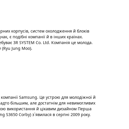
рних корпусів, систем охолодження й блоків
к, є подібні компанії й в інших країнах.
ебуває 3R SYSTEM Co. Ltd. Компанія це молода.
 (Ryu Jung Moo).
 компанії Samsung. Це устрою для молодіжної й
анадто більшим, але достатнім для невимогливих
отою використання й цікавим дизайном Перша
g S3650 Corby) з`явилася в серпні 2009 року.