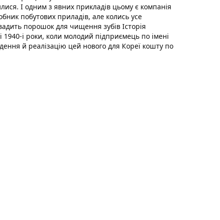
лися. І одним з явних прикладів цьому є компанія
обник побутових приладів, але колись усе
вадить порошок для чищення зубів Історія
кі 1940-і роки, коли молодий підприємець по імені
едення й реалізацію цей нового для Кореї кошту по