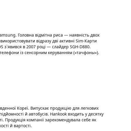
Samsung. Головна відмітна риса — наявність двох
використовувати відразу дві активні Sim-Карти
з`явився в 2007 році — слайдер SGH-D880.
 телефони із сенсорним керуванням («тачфоны»).
денної Кореї. Випускає продукцію для легкових
підйомності й автобусів. Hankook входить у десятку
ті. Продукція компанії зарекомендувала себе як
сті й вартості.