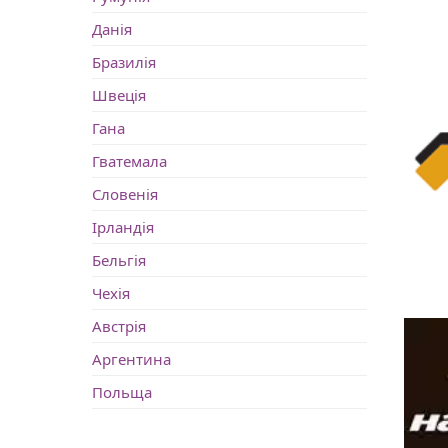
Данія
Бразилія
Швеція
Гана
Гватемала
Словенія
Ірландія
Бельгія
Чехія
Австрія
Аргентина
Польща