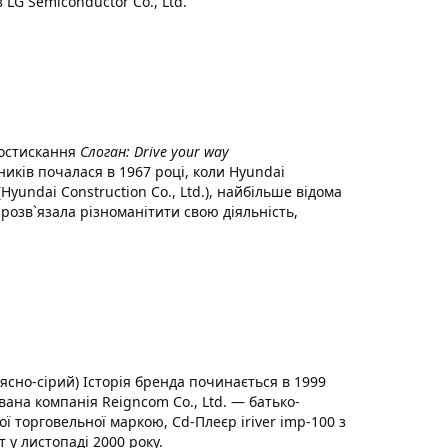
 LG Semiconductor Co., Ltd.
костискання
Слоган: Drive your way
ників почалася в 1967 році, коли Hyundai
Hyundai Construction Co., Ltd.), найбільше відома
 розв`язала різноманітити свою діяльність,
ясно-сірий) Історія бренда починається в 1999
ована компанія Reigncom Co., Ltd. — батько-
ої торговельної маркою, Cd-Плеєр iriver imp-100 з
 у листопаді 2000 року.