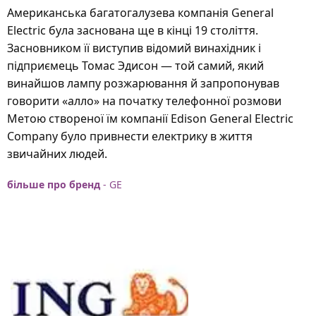
Американська багатогалузева компанія General
Electric була заснована ще в кінці 19 століття.
Засновником її виступив відомий винахідник і
підприємець Томас Эдисон — той самий, який
винайшов лампу розжарювання й запропонував
говорити «алло» на початку телефонної розмови
Метою створеної їм компанії Edison General Electric
Company було привнести електрику в життя
звичайних людей.
більше про бренд
- GE