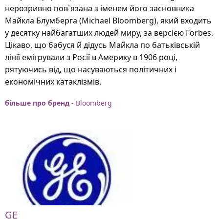
нерозривно пов`язана з іменем його засновника
Майкла Блумберга (Michael Bloomberg), який входить
у десятку найбагатших людей миру, за версією Forbes.
Цікаво, що бабуся й дідусь Майкла по батьківській
лінії емігрували з Росії в Америку в 1906 році,
рятуючись від, що насуваються політичних і
економічних катаклізмів.
більше про бренд
- Bloomberg
GE