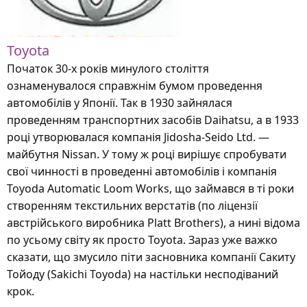
Toyota
Початок 30-х років минулого століття
ознаменувалося справжнім бумом проведення
автомобілів у Японії. Так в 1930 зайнялася
проведенням транспортних засобів Daihatsu, а в 1933
році утворювалася компанія Jidosha-Seido Ltd. —
майбутня Nissan. У тому ж році вирішує спробувати
свої чинності в проведенні автомобілів і компанія
Toyoda Automatic Loom Works, що займався в ті роки
створенням текстильних верстатів (по ліцензії
австрійського виробника Platt Brothers), а нині відома
по усьому світу як просто Toyota. Зараз уже важко
сказати, що змусило піти засновника компанії Сакиту
Тойоду (Sakichi Toyoda) на настільки несподіваний
крок.