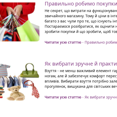
Правильно робимо покупки 
Не секрет, що витрати на функціонуван
звичайного магазину. Тому й ціни в ін
багато з вас чули про те, що існують і
Постараємося розібратися, як оцінити 
зробити покупки й що зробити, щоб то
Читати усю статтю
- Правильно робим
Як вибрати зручне й практи
Взуття - не менш важливий елемент гар
ногам, але й забезпечує комфорт перес
впливів. Вибирати взуття потрібно зале
прогулянок, вишукана для світських веч
Читати усю статтю
- Як вибрати зручн