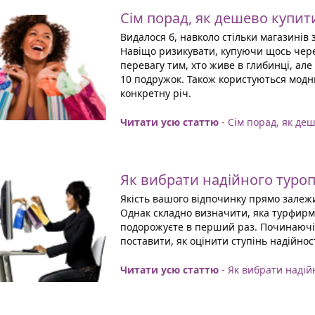
Сім порад, як дешево купити
Видалося б, навколо стільки магазинів 
Навіщо ризикувати, купуючи щось через
перевагу тим, хто живе в глибинці, але
10 подружок. Також користуються модн
конкретну річ.
Читати усю статтю
- Сім порад, як де
Як вибрати надійного туро
Якість вашого відпочинку прямо залежи
Однак складно визначити, яка турфирм
подорожуєте в перший раз. Починаючі 
поставити, як оцінити ступінь надійност
Читати усю статтю
- Як вибрати надій