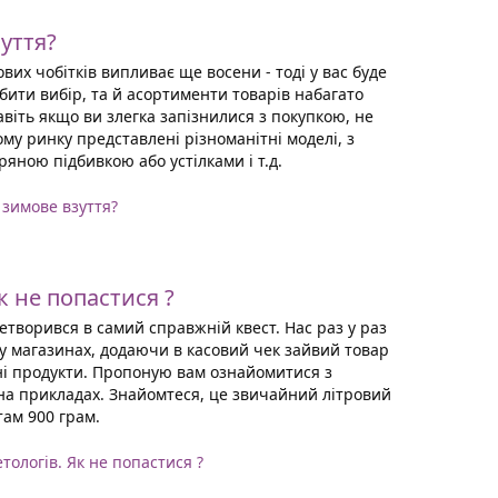
уття?
их чобітків випливає ще восени - тоді у вас буде
бити вибір, та й асортименти товарів набагато
авіть якщо ви злегка запізнилися з покупкою, не
ому ринку представлені різноманітні моделі, з
ряною підбивкою або устілками і т.д.
 зимове взуття?
к не попастися ?
етворився в самий справжній квест. Нас раз у раз
 магазинах, додаючи в касовий чек зайвий товар
і продукти. Пропоную вам ознайомитися з
на прикладах. Знайомтеся, це звичайний літровий
там 900 грам.
тологів. Як не попастися ?