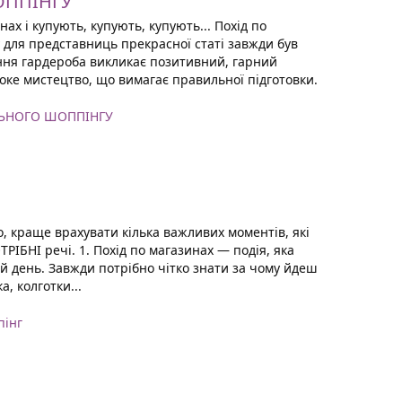
ОППІНГУ
ах і купують, купують, купують... Похід по
 для представниць прекрасної статі завжди був
ння гардероба викликає позитивний, гарний
оке мистецтво, що вимагає правильної підготовки.
ЛЬНОГО ШОППІНГУ
, краще врахувати кілька важливих моментів, які
ІБНІ речі. 1. Похід по магазинах — подія, яка
й день. Завжди потрібно чітко знати за чому йдеш
а, колготки...
пінг