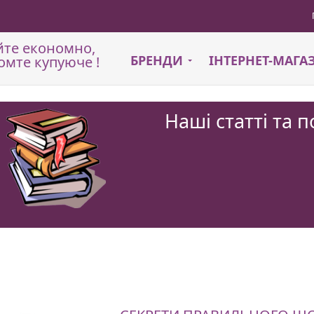
йте економно,
БРЕНДИ
ІНТЕРНЕТ-МАГ
омте купуюче !
Наші статті та 