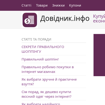
Статті
Товари
Знижки
Купони
Купу
Довідник.інфо
екон
СТАТТІ ТА ПОРАДИ
СЕКРЕТИ ПРАВИЛЬНОГО
ШОППІНГУ
Правильний шоппінг
Правильно робимо покупки в
інтернет магазинах
Як вибрати зручне й практичне
взуття?
Сім порад, як дешево купити
якісний одяг через інтернет?
Як вибрати надійного