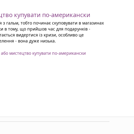
ецтво купувати по-американски
я з гальм, тобто починає скуповувати в магазинах
ки в тому, що прийшов час для подарунків -
гається видертися із кризи, особливо це
елення - вона дуже низька.
, або мистецтво купувати по-американски