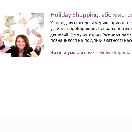
Holiday Shopping, або мист
У передсвяткові дні Америка зриваєтьс
усі й не перебираючи. І справа не тіль
дешево!!! Уже другий рік Америка нама
позначилося на покупній здатності нас
Читати усю статтю
- Holiday Shopping