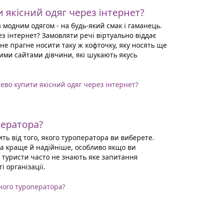
 якісний одяг через інтернет?
з модним одягом - на будь-який смак і гаманець.
 інтернет? Замовляти речі віртуально віддає
 не прагне носити таку ж кофточку, яку носять ще
ими сайтами дівчини, які шукають якусь
шево купити якісний одяг через інтернет?
ператора?
ть від того, якого туроператора ви виберете.
а краще й надійніше, особливо якщо ви
туристи часто не знають яке запитання
і організації.
ного туроператора?