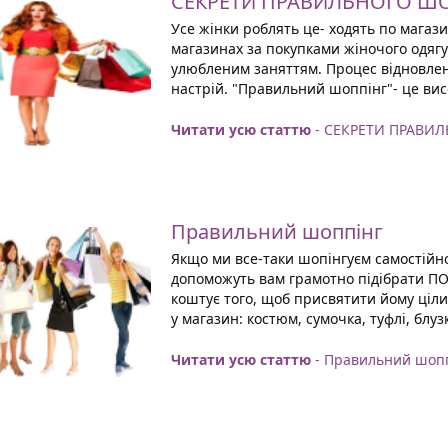
СЕКРЕТИ ПРАВИЛЬНОГО Ш
Усе жінки роблять це- ходять по магазин
магазинах за покупками жіночого одягу
улюбленим заняттям. Процес відновле
настрій. "Правильний шоппінг"- це вис
Читати усю статтю
- СЕКРЕТИ ПРАВИ
Правильний шоппінг
Якщо ми все-таки шопінгуєм самостійно
допоможуть вам грамотно підібрати ПОТР
коштує того, щоб присвятити йому ціли
у магазин: костюм, сумочка, туфлі, блузк
Читати усю статтю
- Правильний шоп