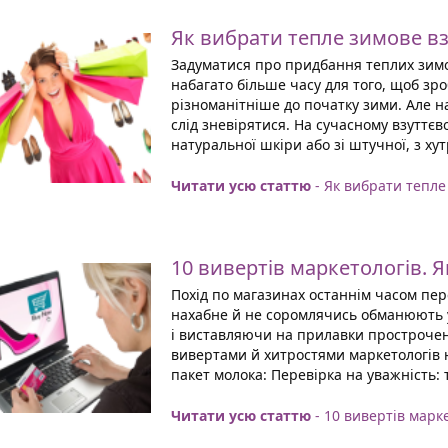
Як вибрати тепле зимове вз
Задуматися про придбання теплих зимов
набагато більше часу для того, щоб зро
різноманітніше до початку зими. Але н
слід зневірятися. На сучасному взуттєв
натуральної шкіри або зі штучної, з хут
Читати усю статтю
- Як вибрати тепле
10 вивертів маркетологів. Я
Похід по магазинах останнім часом пер
нахабне й не соромлячись обманюють у
і виставляючи на прилавки прострочен
вивертами й хитростями маркетологів 
пакет молока: Перевірка на уважність: 
Читати усю статтю
- 10 вивертів марке