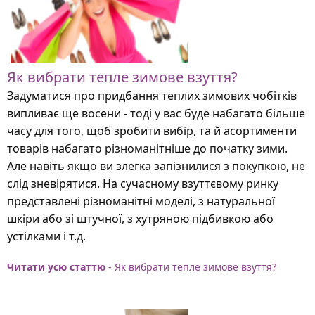
Як вибрати тепле зимове взуття?
Задуматися про придбання теплих зимових чобітків
випливає ще восени - тоді у вас буде набагато більше
часу для того, щоб зробити вибір, та й асортименти
товарів набагато різноманітніше до початку зими.
Але навіть якщо ви злегка запізнилися з покупкою, не
слід зневірятися. На сучасному взуттєвому ринку
представлені різноманітні моделі, з натуральної
шкіри або зі штучної, з хутряною підбивкою або
устілками і т.д.
Читати усю статтю
- Як вибрати тепле зимове взуття?