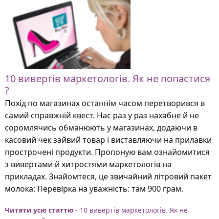
10 вивертів маркетологів. Як не попастися
?
Похід по магазинах останнім часом перетворився в
самий справжній квест. Нас раз у раз нахабне й не
соромлячись обманюють у магазинах, додаючи в
касовий чек зайвий товар і виставляючи на прилавки
прострочені продукти. Пропоную вам ознайомитися
з вивертами й хитростями маркетологів на
прикладах. Знайомтеся, це звичайний літровий пакет
молока: Перевірка на уважність: там 900 грам.
Читати усю статтю
- 10 вивертів маркетологів. Як не