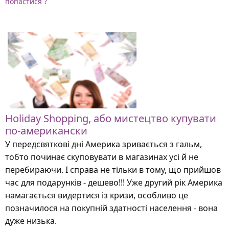
попастися ?
Holiday Shopping, або мистецтво купувати
по-американски
У передсвяткові дні Америка зривається з гальм,
тобто починає скуповувати в магазинах усі й не
перебираючи. І справа не тільки в тому, що прийшов
час для подарунків - дешево!!! Уже другий рік Америка
намагається видертися із кризи, особливо це
позначилося на покупній здатності населення - вона
дуже низька.