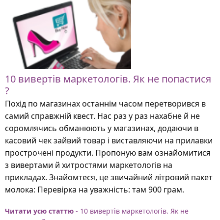
10 вивертів маркетологів. Як не попастися
?
Похід по магазинах останнім часом перетворився в
самий справжній квест. Нас раз у раз нахабне й не
соромлячись обманюють у магазинах, додаючи в
касовий чек зайвий товар і виставляючи на прилавки
прострочені продукти. Пропоную вам ознайомитися
з вивертами й хитростями маркетологів на
прикладах. Знайомтеся, це звичайний літровий пакет
молока: Перевірка на уважність: там 900 грам.
Читати усю статтю
- 10 вивертів маркетологів. Як не