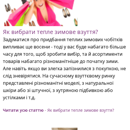
Як вибрати тепле зимове взуття?
Задуматися про придбання теплих зимових чобітків
випливає ще восени - тоді у вас буде набагато більше
часу для того, щоб зробити вибір, та й асортименти
товарів набагато різноманітніше до початку зими.
Але навіть якщо ви злегка запізнилися з покупкою, не
слід зневірятися. На сучасному взуттєвому ринку
представлені різноманітні моделі, з натуральної
шкіри або зі штучної, з хутряною підбивкою або
устілками і т.д.
Читати усю статтю
- Як вибрати тепле зимове взуття?