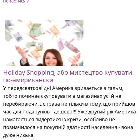
попастися ?
Holiday Shopping, або мистецтво купувати
по-американски
У передсвяткові дні Америка зривається з гальм,
тобто починає скуповувати в магазинах усі й не
перебираючи. І справа не тільки в тому, що прийшов
час для подарунків - дешево!!! Уже другий рік Америка
намагається видертися із кризи, особливо це
позначилося на покупній здатності населення - вона
дуже низька.