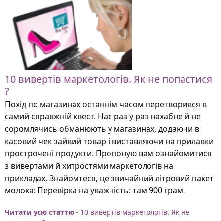
10 вивертів маркетологів. Як не попастися
?
Похід по магазинах останнім часом перетворився в
самий справжній квест. Нас раз у раз нахабне й не
соромлячись обманюють у магазинах, додаючи в
касовий чек зайвий товар і виставляючи на прилавки
прострочені продукти. Пропоную вам ознайомитися
з вивертами й хитростями маркетологів на
прикладах. Знайомтеся, це звичайний літровий пакет
молока: Перевірка на уважність: там 900 грам.
Читати усю статтю
- 10 вивертів маркетологів. Як не