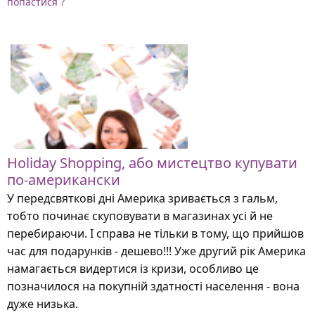
попастися ?
Holiday Shopping, або мистецтво купувати
по-американски
У передсвяткові дні Америка зривається з гальм,
тобто починає скуповувати в магазинах усі й не
перебираючи. І справа не тільки в тому, що прийшов
час для подарунків - дешево!!! Уже другий рік Америка
намагається видертися із кризи, особливо це
позначилося на покупній здатності населення - вона
дуже низька.