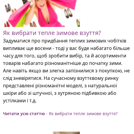
Як вибрати тепле зимове взуття?
Задуматися про придбання теплих зимових чобітків
випливає ще восени - тоді у вас буде набагато більше
часу для того, щоб зробити вибір, та й асортименти
товарів набагато різноманітніше до початку зими.
Але навіть якщо ви злегка запізнилися з покупкою, не
слід зневірятися. На сучасному взуттєвому ринку
представлені різноманітні моделі, з натуральної
шкіри або зі штучної, з хутряною підбивкою або
устілками і т.д.
Читати усю статтю
- Як вибрати тепле зимове взуття?