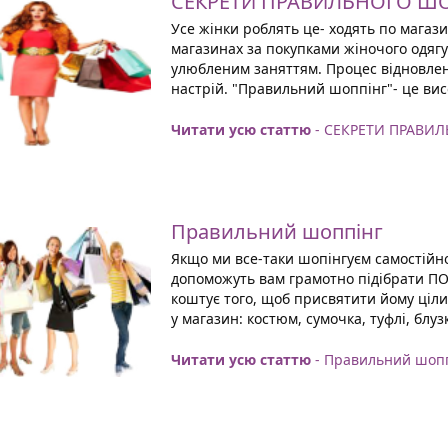
СЕКРЕТИ ПРАВИЛЬНОГО Ш
Усе жінки роблять це- ходять по магазин
магазинах за покупками жіночого одягу
улюбленим заняттям. Процес відновле
настрій. "Правильний шоппінг"- це вис
Читати усю статтю
- СЕКРЕТИ ПРАВИ
Правильний шоппінг
Якщо ми все-таки шопінгуєм самостійно
допоможуть вам грамотно підібрати ПОТР
коштує того, щоб присвятити йому ціли
у магазин: костюм, сумочка, туфлі, блузк
Читати усю статтю
- Правильний шоп