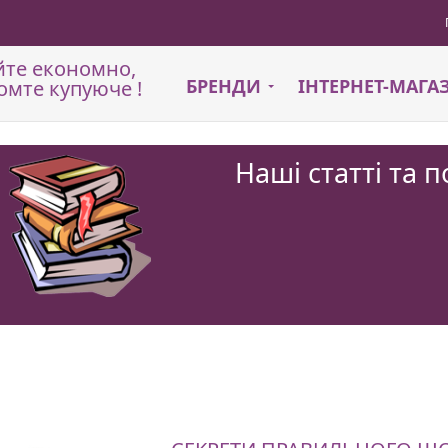
йте економно,
БРЕНДИ
ІНТЕРНЕТ-МАГ
омте купуюче !
Наші статті та 