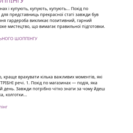
ОППІНГУ
ах і купують, купують, купують... Похід по
 для представниць прекрасної статі завжди був
ння гардероба викликає позитивний, гарний
оке мистецтво, що вимагає правильної підготовки.
ЛЬНОГО ШОППІНГУ
, краще врахувати кілька важливих моментів, які
ІБНІ речі. 1. Похід по магазинах — подія, яка
й день. Завжди потрібно чітко знати за чому йдеш
а, колготки...
пінг