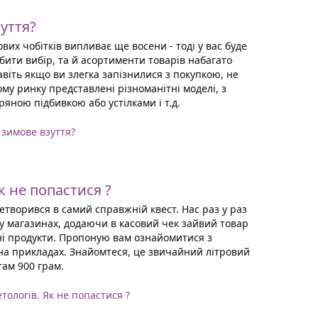
уття?
их чобітків випливає ще восени - тоді у вас буде
бити вибір, та й асортименти товарів набагато
авіть якщо ви злегка запізнилися з покупкою, не
ому ринку представлені різноманітні моделі, з
ряною підбивкою або устілками і т.д.
 зимове взуття?
к не попастися ?
етворився в самий справжній квест. Нас раз у раз
 магазинах, додаючи в касовий чек зайвий товар
і продукти. Пропоную вам ознайомитися з
на прикладах. Знайомтеся, це звичайний літровий
там 900 грам.
тологів. Як не попастися ?