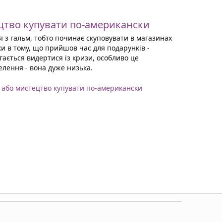
ецтво купувати по-американски
я з гальм, тобто починає скуповувати в магазинах
ки в тому, що прийшов час для подарунків -
гається видертися із кризи, особливо це
елення - вона дуже низька.
, або мистецтво купувати по-американски