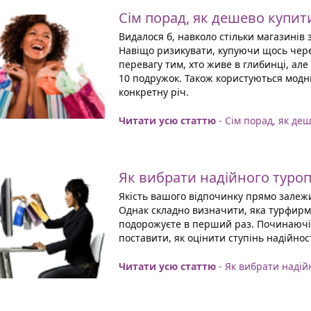
Сім порад, як дешево купити
Видалося б, навколо стільки магазинів 
Навіщо ризикувати, купуючи щось через
перевагу тим, хто живе в глибинці, але
10 подружок. Також користуються модн
конкретну річ.
Читати усю статтю
- Сім порад, як де
Як вибрати надійного туро
Якість вашого відпочинку прямо залежи
Однак складно визначити, яка турфирм
подорожуєте в перший раз. Починаючі 
поставити, як оцінити ступінь надійност
Читати усю статтю
- Як вибрати надій