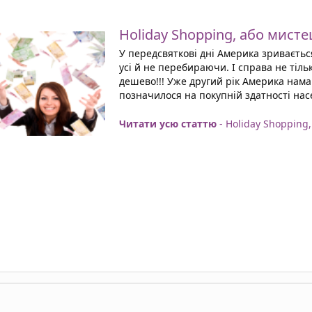
Holiday Shopping, або мист
У передсвяткові дні Америка зриваєтьс
усі й не перебираючи. І справа не тіль
дешево!!! Уже другий рік Америка нама
позначилося на покупній здатності нас
Читати усю статтю
- Holiday Shopping