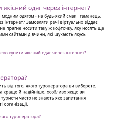
 якісний одяг через інтернет?
з модним одягом - на будь-який смак і гаманець.
 інтернет? Замовляти речі віртуально віддає
 не прагне носити таку ж кофточку, яку носять ще
ими сайтами дівчини, які шукають якусь
шево купити якісний одяг через інтернет?
ператора?
ть від того, якого туроператора ви виберете.
а краще й надійніше, особливо якщо ви
туристи часто не знають яке запитання
і організації.
ного туроператора?