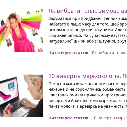
Як вибрати тепле зимове вз
Задуматися про придбання теплих зимов
набагато більше часу для того, щоб зро
різноманітніше до початку зими. Але н
слід зневірятися. На сучасному взуттєв
натуральної шкіри або зі штучної, з хут
Читати усю статтю
- Як вибрати тепле
10 вивертів маркетологів. Я
Похід по магазинах останнім часом пер
нахабне й не соромлячись обманюють у
і виставляючи на прилавки прострочен
вивертами й хитростями маркетологів 
пакет молока: Перевірка на уважність: 
Читати усю статтю
- 10 вивертів марке