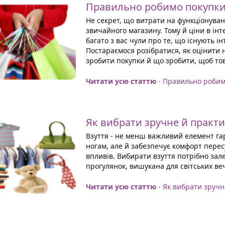
Правильно робимо покупки 
Не секрет, що витрати на функціонуван
звичайного магазину. Тому й ціни в ін
багато з вас чули про те, що існують і
Постараємося розібратися, як оцінити 
зробити покупки й що зробити, щоб то
Читати усю статтю
- Правильно робим
Як вибрати зручне й практи
Взуття - не менш важливий елемент гар
ногам, але й забезпечує комфорт перес
впливів. Вибирати взуття потрібно зале
прогулянок, вишукана для світських веч
Читати усю статтю
- Як вибрати зручн