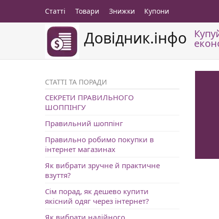
Статті
Товари
Знижки
Купони
Купу
Довідник.інфо
екон
СТАТТІ ТА ПОРАДИ
СЕКРЕТИ ПРАВИЛЬНОГО
ШОППІНГУ
Правильний шоппінг
Правильно робимо покупки в
інтернет магазинах
Як вибрати зручне й практичне
взуття?
Сім порад, як дешево купити
якісний одяг через інтернет?
Як вибрати надійного