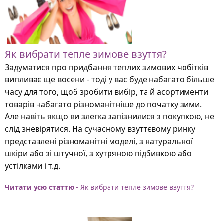
Як вибрати тепле зимове взуття?
Задуматися про придбання теплих зимових чобітків
випливає ще восени - тоді у вас буде набагато більше
часу для того, щоб зробити вибір, та й асортименти
товарів набагато різноманітніше до початку зими.
Але навіть якщо ви злегка запізнилися з покупкою, не
слід зневірятися. На сучасному взуттєвому ринку
представлені різноманітні моделі, з натуральної
шкіри або зі штучної, з хутряною підбивкою або
устілками і т.д.
Читати усю статтю
- Як вибрати тепле зимове взуття?