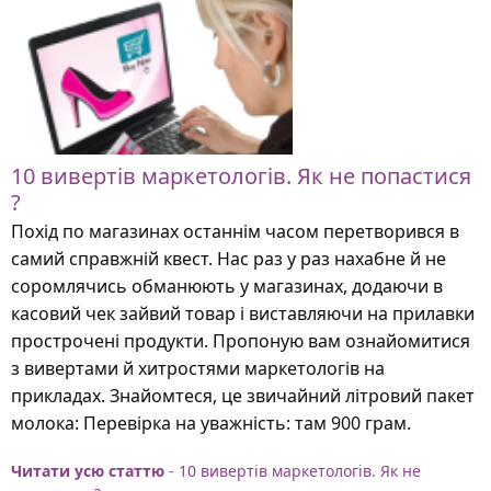
10 вивертів маркетологів. Як не попастися
?
Похід по магазинах останнім часом перетворився в
самий справжній квест. Нас раз у раз нахабне й не
соромлячись обманюють у магазинах, додаючи в
касовий чек зайвий товар і виставляючи на прилавки
прострочені продукти. Пропоную вам ознайомитися
з вивертами й хитростями маркетологів на
прикладах. Знайомтеся, це звичайний літровий пакет
молока: Перевірка на уважність: там 900 грам.
Читати усю статтю
- 10 вивертів маркетологів. Як не