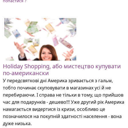
попастися ?
Holiday Shopping, або мистецтво купувати
по-американски
У передсвяткові дні Америка зривається з гальм,
тобто починає скуповувати в магазинах усі й не
перебираючи. І справа не тільки в тому, що прийшов
час для подарунків - дешево!!! Уже другий рік Америка
намагається видертися із кризи, особливо це
позначилося на покупній здатності населення - вона
дуже низька.