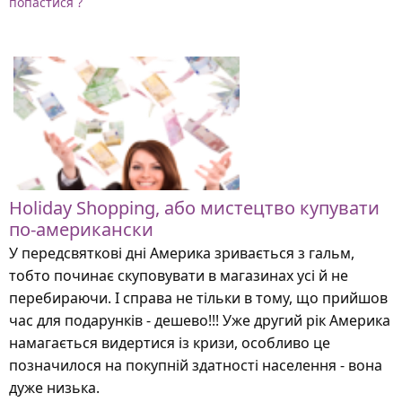
попастися ?
Holiday Shopping, або мистецтво купувати
по-американски
У передсвяткові дні Америка зривається з гальм,
тобто починає скуповувати в магазинах усі й не
перебираючи. І справа не тільки в тому, що прийшов
час для подарунків - дешево!!! Уже другий рік Америка
намагається видертися із кризи, особливо це
позначилося на покупній здатності населення - вона
дуже низька.