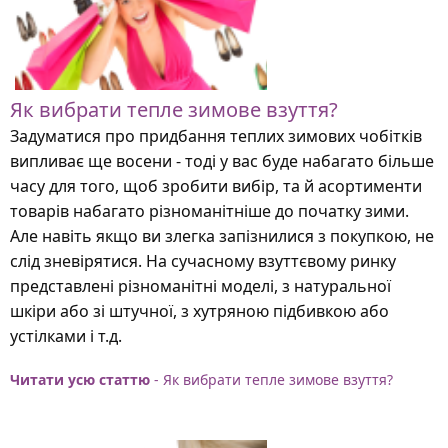
Як вибрати тепле зимове взуття?
Задуматися про придбання теплих зимових чобітків
випливає ще восени - тоді у вас буде набагато більше
часу для того, щоб зробити вибір, та й асортименти
товарів набагато різноманітніше до початку зими.
Але навіть якщо ви злегка запізнилися з покупкою, не
слід зневірятися. На сучасному взуттєвому ринку
представлені різноманітні моделі, з натуральної
шкіри або зі штучної, з хутряною підбивкою або
устілками і т.д.
Читати усю статтю
- Як вибрати тепле зимове взуття?