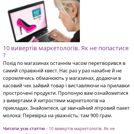
10 вивертів маркетологів. Як не попастися
?
Похід по магазинах останнім часом перетворився в
самий справжній квест. Нас раз у раз нахабне й не
соромлячись обманюють у магазинах, додаючи в
касовий чек зайвий товар і виставляючи на прилавки
прострочені продукти. Пропоную вам ознайомитися
з вивертами й хитростями маркетологів на
прикладах. Знайомтеся, це звичайний літровий пакет
молока: Перевірка на уважність: там 900 грам.
Читати усю статтю
- 10 вивертів маркетологів. Як не