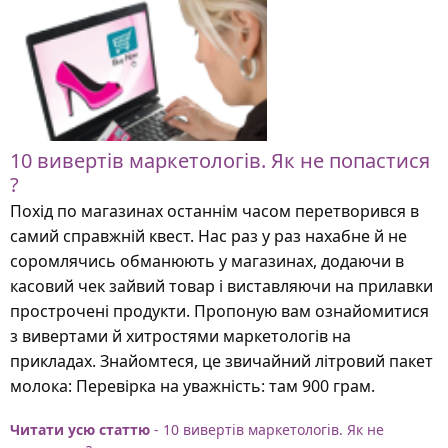
10 вивертів маркетологів. Як не попастися
?
Похід по магазинах останнім часом перетворився в
самий справжній квест. Нас раз у раз нахабне й не
соромлячись обманюють у магазинах, додаючи в
касовий чек зайвий товар і виставляючи на прилавки
прострочені продукти. Пропоную вам ознайомитися
з вивертами й хитростями маркетологів на
прикладах. Знайомтеся, це звичайний літровий пакет
молока: Перевірка на уважність: там 900 грам.
Читати усю статтю
- 10 вивертів маркетологів. Як не