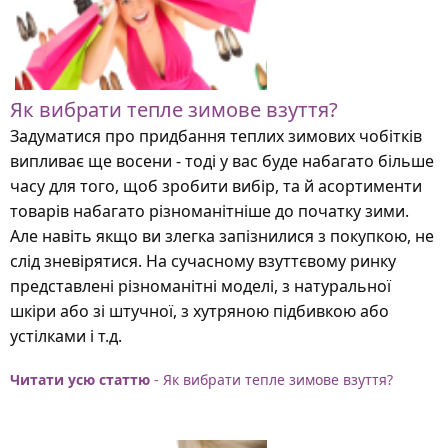
Як вибрати тепле зимове взуття?
Задуматися про придбання теплих зимових чобітків
випливає ще восени - тоді у вас буде набагато більше
часу для того, щоб зробити вибір, та й асортименти
товарів набагато різноманітніше до початку зими.
Але навіть якщо ви злегка запізнилися з покупкою, не
слід зневірятися. На сучасному взуттєвому ринку
представлені різноманітні моделі, з натуральної
шкіри або зі штучної, з хутряною підбивкою або
устілками і т.д.
Читати усю статтю
- Як вибрати тепле зимове взуття?