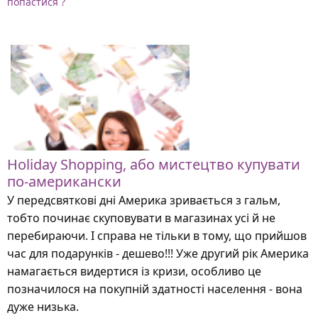
попастися ?
Holiday Shopping, або мистецтво купувати
по-американски
У передсвяткові дні Америка зривається з гальм,
тобто починає скуповувати в магазинах усі й не
перебираючи. І справа не тільки в тому, що прийшов
час для подарунків - дешево!!! Уже другий рік Америка
намагається видертися із кризи, особливо це
позначилося на покупній здатності населення - вона
дуже низька.