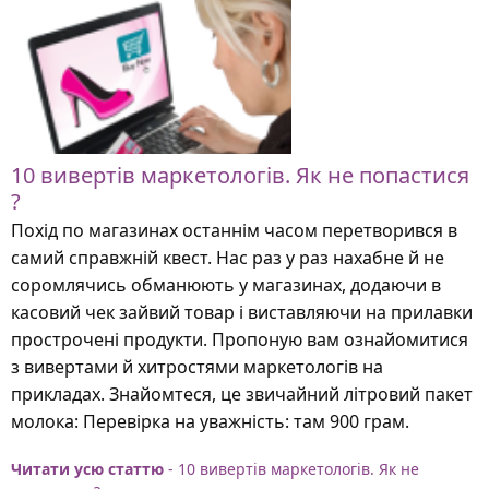
10 вивертів маркетологів. Як не попастися
?
Похід по магазинах останнім часом перетворився в
самий справжній квест. Нас раз у раз нахабне й не
соромлячись обманюють у магазинах, додаючи в
касовий чек зайвий товар і виставляючи на прилавки
прострочені продукти. Пропоную вам ознайомитися
з вивертами й хитростями маркетологів на
прикладах. Знайомтеся, це звичайний літровий пакет
молока: Перевірка на уважність: там 900 грам.
Читати усю статтю
- 10 вивертів маркетологів. Як не