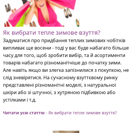
Як вибрати тепле зимове взуття?
Задуматися про придбання теплих зимових чобітків
випливає ще восени - тоді у вас буде набагато більше
часу для того, щоб зробити вибір, та й асортименти
товарів набагато різноманітніше до початку зими.
Але навіть якщо ви злегка запізнилися з покупкою, не
слід зневірятися. На сучасному взуттєвому ринку
представлені різноманітні моделі, з натуральної
шкіри або зі штучної, з хутряною підбивкою або
устілками і т.д.
Читати усю статтю
- Як вибрати тепле зимове взуття?