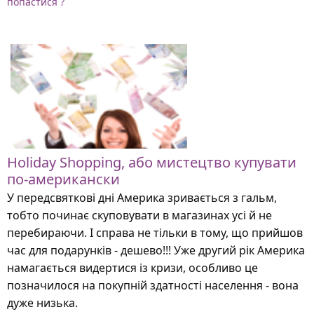
попастися ?
Holiday Shopping, або мистецтво купувати
по-американски
У передсвяткові дні Америка зривається з гальм,
тобто починає скуповувати в магазинах усі й не
перебираючи. І справа не тільки в тому, що прийшов
час для подарунків - дешево!!! Уже другий рік Америка
намагається видертися із кризи, особливо це
позначилося на покупній здатності населення - вона
дуже низька.