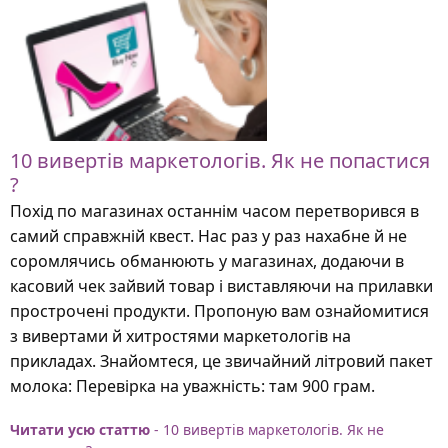
10 вивертів маркетологів. Як не попастися
?
Похід по магазинах останнім часом перетворився в
самий справжній квест. Нас раз у раз нахабне й не
соромлячись обманюють у магазинах, додаючи в
касовий чек зайвий товар і виставляючи на прилавки
прострочені продукти. Пропоную вам ознайомитися
з вивертами й хитростями маркетологів на
прикладах. Знайомтеся, це звичайний літровий пакет
молока: Перевірка на уважність: там 900 грам.
Читати усю статтю
- 10 вивертів маркетологів. Як не