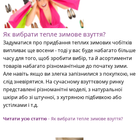
Як вибрати тепле зимове взуття?
Задуматися про придбання теплих зимових чобітків
випливає ще восени - тоді у вас буде набагато більше
часу для того, щоб зробити вибір, та й асортименти
товарів набагато різноманітніше до початку зими.
Але навіть якщо ви злегка запізнилися з покупкою, не
слід зневірятися. На сучасному взуттєвому ринку
представлені різноманітні моделі, з натуральної
шкіри або зі штучної, з хутряною підбивкою або
устілками і т.д.
Читати усю статтю
- Як вибрати тепле зимове взуття?