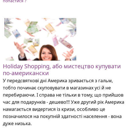
попастися ?
Holiday Shopping, або мистецтво купувати
по-американски
У передсвяткові дні Америка зривається з гальм,
тобто починає скуповувати в магазинах усі й не
перебираючи. І справа не тільки в тому, що прийшов
час для подарунків - дешево!!! Уже другий рік Америка
намагається видертися із кризи, особливо це
позначилося на покупній здатності населення - вона
дуже низька.