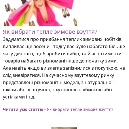
Як вибрати тепле зимове взуття?
Задуматися про придбання теплих зимових чобітків
випливає ще восени - тоді у вас буде набагато більше
часу для того, щоб зробити вибір, та й асортименти
товарів набагато різноманітніше до початку зими.
Але навіть якщо ви злегка запізнилися з покупкою, не
слід зневірятися. На сучасному взуттєвому ринку
представлені різноманітні моделі, з натуральної
шкіри або зі штучної, з хутряною підбивкою або
устілками і т.д.
Читати усю статтю
- Як вибрати тепле зимове взуття?