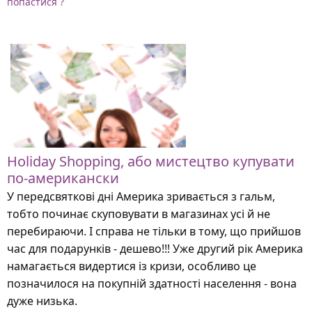
попастися ?
Holiday Shopping, або мистецтво купувати
по-американски
У передсвяткові дні Америка зривається з гальм,
тобто починає скуповувати в магазинах усі й не
перебираючи. І справа не тільки в тому, що прийшов
час для подарунків - дешево!!! Уже другий рік Америка
намагається видертися із кризи, особливо це
позначилося на покупній здатності населення - вона
дуже низька.