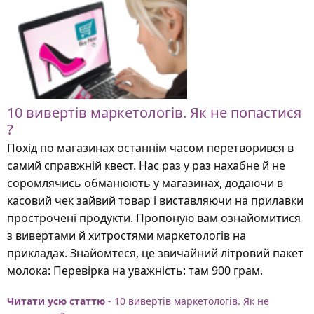
10 вивертів маркетологів. Як не попастися
?
Похід по магазинах останнім часом перетворився в
самий справжній квест. Нас раз у раз нахабне й не
соромлячись обманюють у магазинах, додаючи в
касовий чек зайвий товар і виставляючи на прилавки
прострочені продукти. Пропоную вам ознайомитися
з вивертами й хитростями маркетологів на
прикладах. Знайомтеся, це звичайний літровий пакет
молока: Перевірка на уважність: там 900 грам.
Читати усю статтю
- 10 вивертів маркетологів. Як не