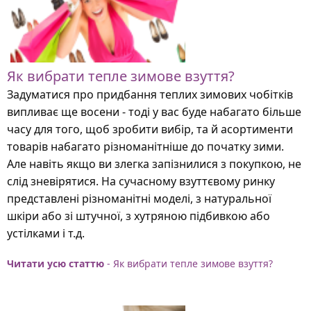
Як вибрати тепле зимове взуття?
Задуматися про придбання теплих зимових чобітків
випливає ще восени - тоді у вас буде набагато більше
часу для того, щоб зробити вибір, та й асортименти
товарів набагато різноманітніше до початку зими.
Але навіть якщо ви злегка запізнилися з покупкою, не
слід зневірятися. На сучасному взуттєвому ринку
представлені різноманітні моделі, з натуральної
шкіри або зі штучної, з хутряною підбивкою або
устілками і т.д.
Читати усю статтю
- Як вибрати тепле зимове взуття?