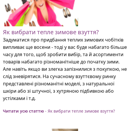
Як вибрати тепле зимове взуття?
Задуматися про придбання теплих зимових чобітків
випливає ще восени - тоді у вас буде набагато більше
часу для того, щоб зробити вибір, та й асортименти
товарів набагато різноманітніше до початку зими.
Але навіть якщо ви злегка запізнилися з покупкою, не
слід зневірятися. На сучасному взуттєвому ринку
представлені різноманітні моделі, з натуральної
шкіри або зі штучної, з хутряною підбивкою або
устілками і т.д.
Читати усю статтю
- Як вибрати тепле зимове взуття?