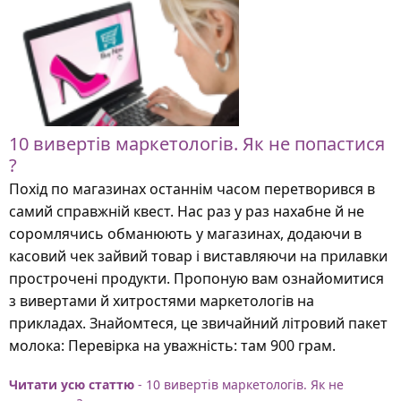
10 вивертів маркетологів. Як не попастися
?
Похід по магазинах останнім часом перетворився в
самий справжній квест. Нас раз у раз нахабне й не
соромлячись обманюють у магазинах, додаючи в
касовий чек зайвий товар і виставляючи на прилавки
прострочені продукти. Пропоную вам ознайомитися
з вивертами й хитростями маркетологів на
прикладах. Знайомтеся, це звичайний літровий пакет
молока: Перевірка на уважність: там 900 грам.
Читати усю статтю
- 10 вивертів маркетологів. Як не