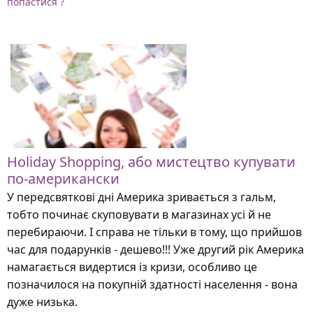
попастися ?
Holiday Shopping, або мистецтво купувати
по-американски
У передсвяткові дні Америка зривається з гальм,
тобто починає скуповувати в магазинах усі й не
перебираючи. І справа не тільки в тому, що прийшов
час для подарунків - дешево!!! Уже другий рік Америка
намагається видертися із кризи, особливо це
позначилося на покупній здатності населення - вона
дуже низька.