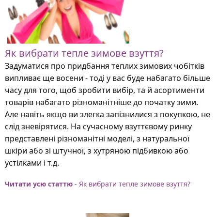
Як вибрати тепле зимове взуття?
Задуматися про придбання теплих зимових чобітків
випливає ще восени - тоді у вас буде набагато більше
часу для того, щоб зробити вибір, та й асортименти
товарів набагато різноманітніше до початку зими.
Але навіть якщо ви злегка запізнилися з покупкою, не
слід зневірятися. На сучасному взуттєвому ринку
представлені різноманітні моделі, з натуральної
шкіри або зі штучної, з хутряною підбивкою або
устілками і т.д.
Читати усю статтю
- Як вибрати тепле зимове взуття?