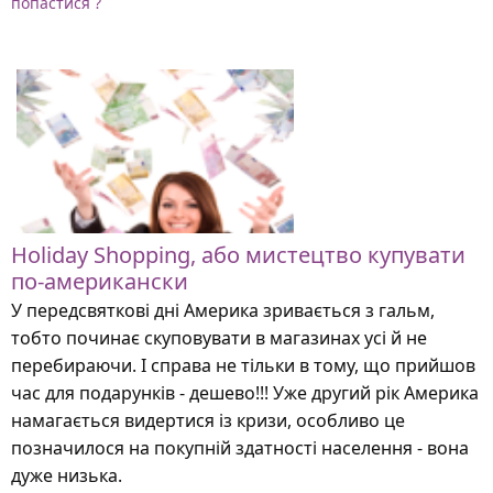
попастися ?
Holiday Shopping, або мистецтво купувати
по-американски
У передсвяткові дні Америка зривається з гальм,
тобто починає скуповувати в магазинах усі й не
перебираючи. І справа не тільки в тому, що прийшов
час для подарунків - дешево!!! Уже другий рік Америка
намагається видертися із кризи, особливо це
позначилося на покупній здатності населення - вона
дуже низька.