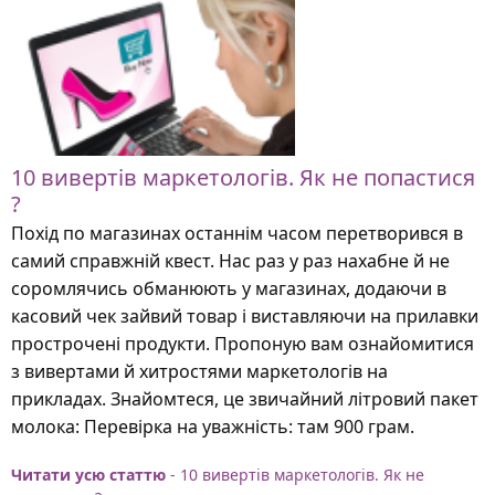
10 вивертів маркетологів. Як не попастися
?
Похід по магазинах останнім часом перетворився в
самий справжній квест. Нас раз у раз нахабне й не
соромлячись обманюють у магазинах, додаючи в
касовий чек зайвий товар і виставляючи на прилавки
прострочені продукти. Пропоную вам ознайомитися
з вивертами й хитростями маркетологів на
прикладах. Знайомтеся, це звичайний літровий пакет
молока: Перевірка на уважність: там 900 грам.
Читати усю статтю
- 10 вивертів маркетологів. Як не