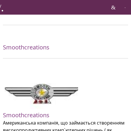
Бренди по тагу:
Smoothcreations
Smoothcreations
Американська компанія, що займається створенням
високопродуктивних комп`ютерних рішень ( як