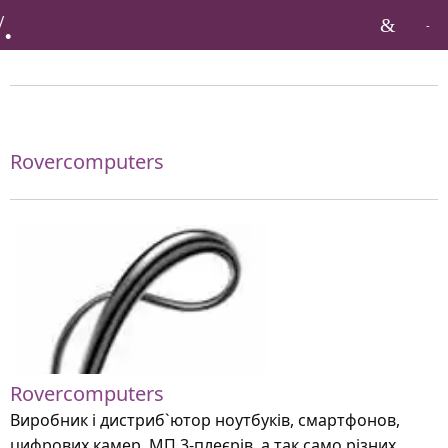
Бренди по тагу:
Rovercomputers
Rovercomputers
Виробник і дистриб`ютор ноутбуків, смартфонов,
цифрових камер, МП 3-плеєрів, а так само різних