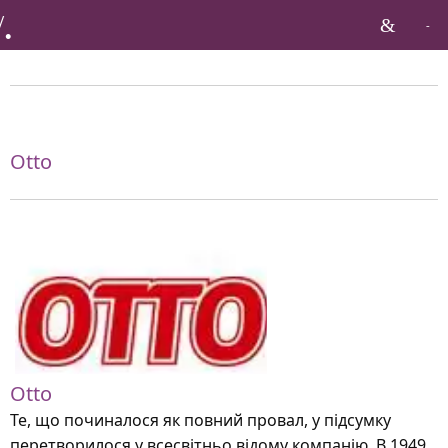
Бренди по тагу:
Otto
Otto
Те, що починалося як повний провал, у підсумку
перетворилося у всесвітньо відому компанію. В 1949