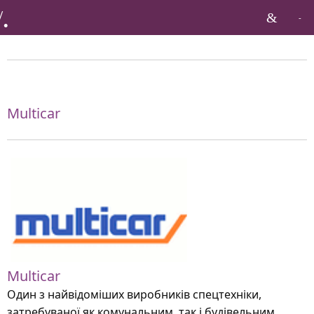
Бренди по тагу:
Multicar
Multicar
Один з найвідоміших виробників спецтехніки,
затребуваної як комунальним, так і будівельним