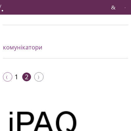
Бренди по тагу:
комунікатори
1
2