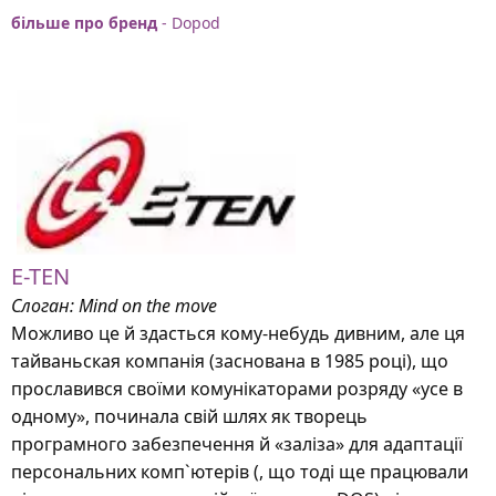
більше про бренд
- Dopod
E-TEN
Слоган: Mind on the move
Можливо це й здасться кому-небудь дивним, але ця
тайваньская компанія (заснована в 1985 році), що
прославився своїми комунікаторами розряду «усе в
одному», починала свій шлях як творець
програмного забезпечення й «заліза» для адаптації
персональних комп`ютерів (, що тоді ще працювали