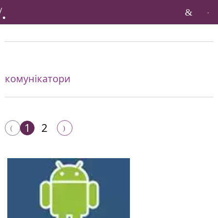
Бренди по тагу:
комунікатори
1
2