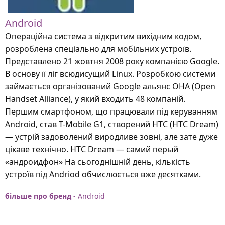
Android
Операційна система з відкритим вихідним кодом,
розроблена спеціально для мобільних устроїв.
Представлено 21 жовтня 2008 року компанією Google.
В основу її ліг всюдисущий Linux. Розробкою системи
займається організований Google альянс OHA (Open
Handset Alliance), у який входить 48 компаній.
Першим смартфоном, що працювали під керуванням
Android, став T-Mobile G1, створений HTC (HTC Dream)
— устрій задоволений виродливе зовні, але зате дуже
цікаве технічно. HTC Dream — самий перый
«андроидфон» На сьогоднішній день, кількість
устроїв під Andriod обчислюється вже десятками.
більше про бренд
- Android