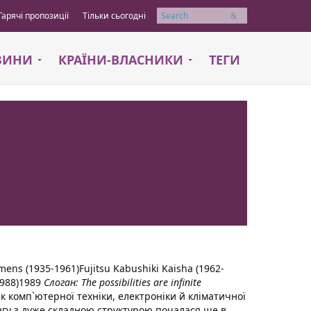
Гарячі пропозиції
Тільки сьогодні
Пошук
АЗИНИ
КРАЇНИ-ВЛАСНИКИ
ТЕГИ
iemens (1935-1961)Fujitsu Kabushiki Kaisha (1962-
-1988)1989
Слоган: The possibilities are infinite
 комп`ютерної техніки, електроніки й кліматичної
ингу з дуже складною структурою почалася ще в