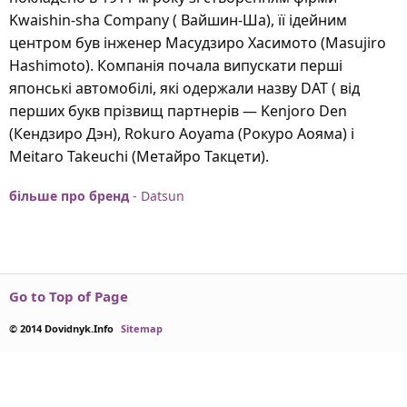
Kwaishin-sha Company ( Вайшин-Ша), її ідейним
центром був інженер Масудзиро Хасимото (Masujiro
Hashimoto). Компанія почала випускати перші
японські автомобілі, які одержали назву DAT ( від
перших букв прізвищ партнерів — Kenjoro Den
(Кендзиро Дэн), Rokuro Aoyama (Рокуро Аояма) і
Meitaro Takeuchi (Метайро Такцети).
більше про бренд
- Datsun
Go to Top of Page
© 2014 Dovidnyk.Info
Sitemap