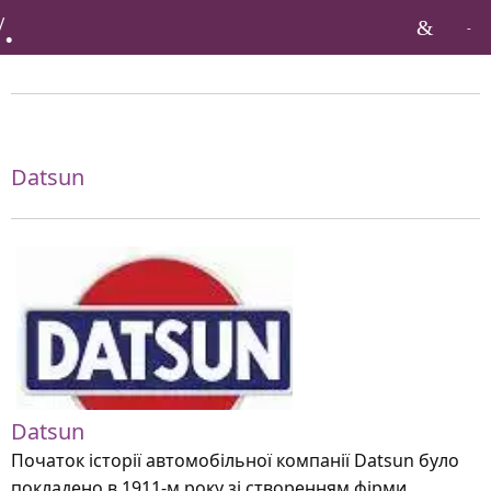
Бренди по тагу:
Datsun
Datsun
Початок історії автомобільної компанії Datsun було
покладено в 1911-м року зі створенням фірми