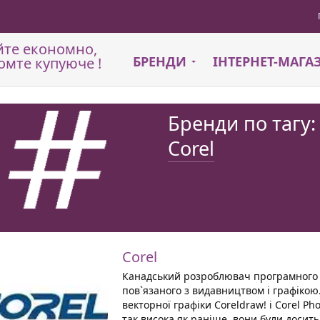
йте економно,
БРЕНДИ
ІНТЕРНЕТ-МАГ
омте купуюче !
Бренди по тагу:
Corel
Corel
Канадський розроблювач програмного 
пов`язаного з видавництвом і графіко
векторної графіки Coreldraw! і Corel Ph
так висока як раніше, вони були досить