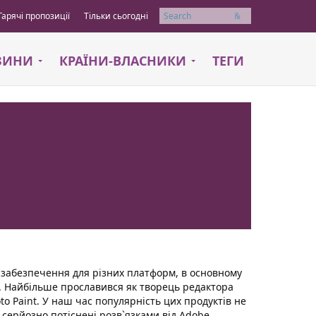
Гарячі пропозиції
Тільки сьогодні
Пошук
АЗИНИ
КРАЇНИ-ВЛАСНИКИ
ТЕГИ
забезпечення для різних платформ, в основному
ю. Найбільше прославився як творець редактора
oto Paint. У наш час популярність цих продуктів не
 серйозно потіснені розв`язками від Adobe.