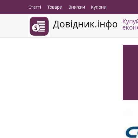
Статті
Товари
Знижки
Купони
Купу
Довідник.інфо
екон