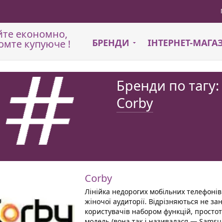
йте економно,
БРЕНДИ
ІНТЕРНЕТ-МАГ
омте купуюче !
Бренди по тагу:
Corby
Corby
Лінійка недорогих мобільних телефонів
жіночої аудиторії. Відрізняються не з
користувачів набором функцій, прост
модель (вона так і називалася — Samsun