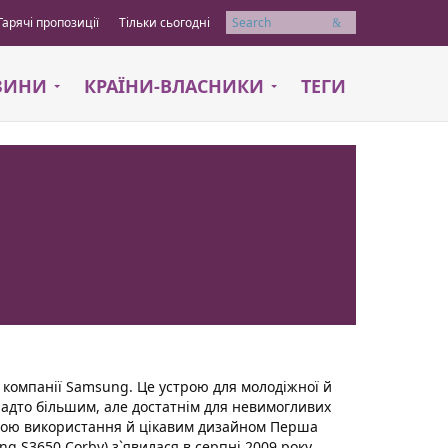
Гарячі пропозиції
Тільки сьогодні
Пошук
АЗИНИ
КРАЇНИ-ВЛАСНИКИ
ТЕГИ
 компанії Samsung. Це устрою для молодіжної й
анадто більшим, але достатнім для невимогливих
отою використання й цікавим дизайном Перша
g S3650 Corby) з`явилася в серпні 2009 року.