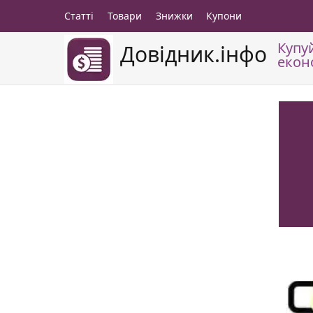
Статті
Товари
Знижки
Купони
Купу
Довідник.інфо
екон