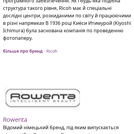
програмного забезпечення. Як і будь-яка подібна
структура такого рівня, Ricoh має й спеціальні
дослідні центри, розкиданими по світу й працюючими
в різні напрямках В 1936 році Киёси Итимурой (Kiyoshi
Ichimura) була заснована компанія по проведенню
фотопаперу.
більше про бренд
- Ricoh
Rowenta
Відомий німецький бренд, під яким випускається