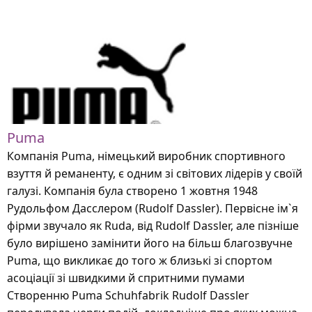
Puma
Компанія Puma, німецький виробник спортивного
взуття й реманенту, є одним зі світових лідерів у своїй
галузі. Компанія була створено 1 жовтня 1948
Рудольфом Дасслером (Rudolf Dassler). Первісне ім`я
фірми звучало як Rudа, від Rudolf Dassler, але пізніше
було вирішено замінити його на більш благозвучне
Puma, що викликає до того ж близькі зі спортом
асоціації зі швидкими й спритними пумами
Створенню Puma Schuhfabrik Rudolf Dassler