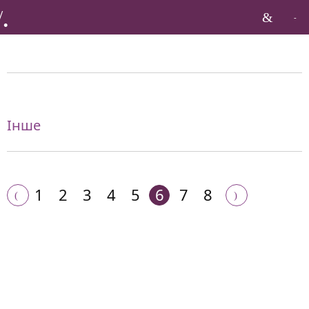
Бренди по галузі:
Інше
1
2
3
4
5
6
7
8