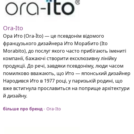
Ora-Ito
Ора Ито (Ora-Ïto) — це псевдонім відомого
французького дизайнера Ито Морабито (Ito
Morabito), до послуг якого часто прибігають імениті
компанії, бажаючі створити ексклюзивну лінійку
продукції. До речі, завдяки псевдоніму, люди часом
помилково вважають, що Ито — японський дизайнер
Народився Ито в 1977 році, у паризькій родині, що
вже встигнула прославиться на поприще архітектури
й дизайну.
більше про бренд
- Ora-Ito