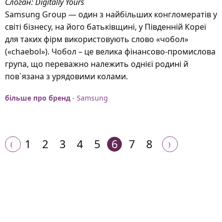
Слоган: Digitally Yours
Samsung Group — один з найбільших конгломератів у
світі бізнесу, на його батьківщині, у Південній Кореї
для таких фірм використовують слово «чобол»
(«chaebol»). Чобол – це велика фінансово-промислова
група, що переважно належить однієї родині й
пов`язана з урядовими колами.
більше про бренд
- Samsung
1
2
3
4
5
6
7
8