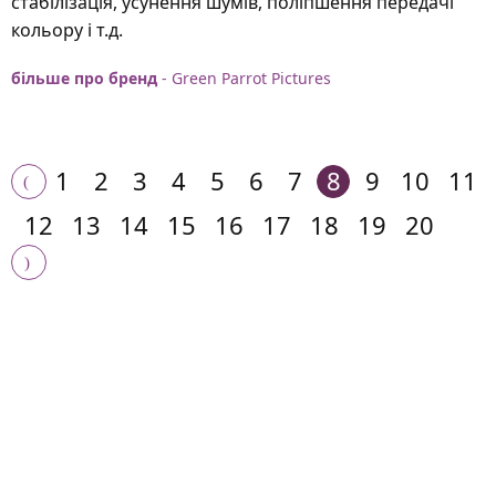
стабілізація, усунення шумів, поліпшення передачі
кольору і т.д.
більше про бренд
- Green Parrot Pictures
1
2
3
4
5
6
7
8
9
10
11
12
13
14
15
16
17
18
19
20