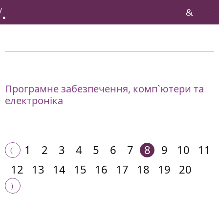
Бренди по галузі:
Програмне забезпечення, комп`ютери та
електроніка
1
2
3
4
5
6
7
8
9
10
11
12
13
14
15
16
17
18
19
20