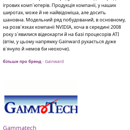
ігрових комп`ютерів. Продукція компанії, у наших
широтах, може й не найвідоміша, але досить
шановна. Модельний ряд побудований, в основному,
на розв`язках компанії NVIDIA, хоча в середині 2008
року з`явилися відеокарти й на базі процесорів ATI
(втім, у цьому напрямку Gainward рухається дуже
в`януло й немов би неохоче).
більше про бренд
- Gainward
Gammatech