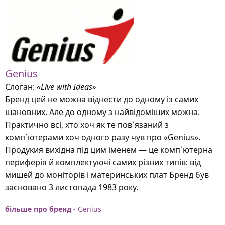
Genius
Слоган:
«Live with Ideas»
Бренд цей не можна віднести до одному із самих
шановних. Але до одному з найвідоміших можна.
Практично всі, хто хоч як те пов`язаний з
комп`ютерами хоч одного разу чув про «Genius».
Продукия вихідна під цим іменем — це комп`ютерна
периферія й комплектуючі самих різних типів: від
мишей до моніторів і материнських плат Бренд був
засновано 3 листопада 1983 року.
більше про бренд
- Genius