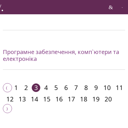
Бренди по галузі:
Програмне забезпечення, комп`ютери та
електроніка
1
2
3
4
5
6
7
8
9
10
11
12
13
14
15
16
17
18
19
20