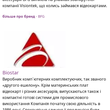
компанії Visiontek, що колись займався відеокартами.
більше про бренд
- BFG
Biostar
Виробник комп`ютерних комплектуючих, так званого
«другого ешелону». Крім материнських плат
відеокарт і різних аксесуарів, випускаються також і
компактні готові системи для промислового
використання Компанія початку свою діяльність в
1986 році. Споконвічно єдиною її продукцією були