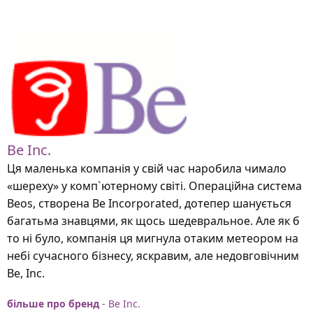
Be Inc.
Ця маленька компанія у свій час наробила чимало
«шереху» у комп`ютерному світі. Операційна система
Beos, створена Be Incorporated, дотепер шанується
багатьма знавцями, як щось шедевральное. Але як б
то ні було, компанія ця мигнула отаким метеором на
небі сучасного бізнесу, яскравим, але недовговічним
Be, Inc.
більше про бренд
- Be Inc.