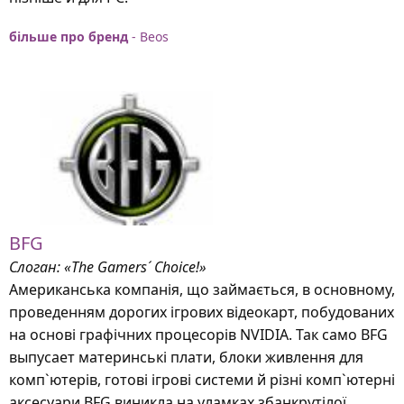
більше про бренд
- Beos
BFG
Слоган: «The Gamers´ Choice!»
Американська компанія, що займається, в основному,
проведенням дорогих ігрових відеокарт, побудованих
на основі графічних процесорів NVIDIA. Так само BFG
выпусает материнські плати, блоки живлення для
комп`ютерів, готові ігрові системи й різні комп`ютерні
аксесуари BFG виникла на уламках збанкрутілої