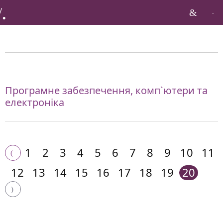
Бренди по галузі:
Програмне забезпечення, комп`ютери та
електроніка
1
2
3
4
5
6
7
8
9
10
11
12
13
14
15
16
17
18
19
20