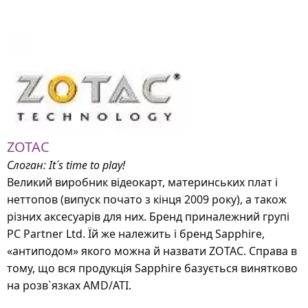
ZOTAC
Слоган: It´s time to play!
Великий виробник відеокарт, материнських плат і
неттопов (випуск почато з кінця 2009 року), а також
різних аксесуарів для них. Бренд приналежний групі
PC Partner Ltd. Їй же належить і бренд Sapphire,
«антиподом» якого можна й назвати ZOTAC. Справа в
тому, що вся продукція Sapphire базується винятково
на розв`язках AMD/ATI.