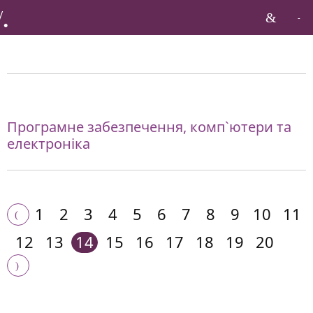
Бренди по галузі:
Програмне забезпечення, комп`ютери та
електроніка
1
2
3
4
5
6
7
8
9
10
11
12
13
14
15
16
17
18
19
20