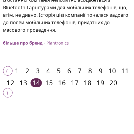
Bluetooth-Гарнітурами для мобільних телефонів, що,
втім, не дивно. Історія цієї компанії почалася задовго
до появи мобільних телефонів, придатних до
масового проведення.
більше про бренд
- Plantronics
1
2
3
4
5
6
7
8
9
10
11
12
13
14
15
16
17
18
19
20