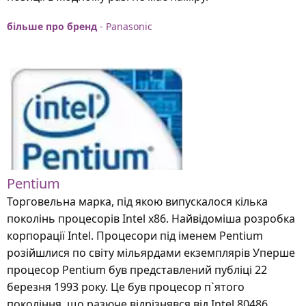
більше про бренд
- Panasonic
Pentium
Торговельна марка, під якою випускалося кілька
поколінь процесорів Intel х86. Найвідоміша розробка
корпорації Intel. Процесори під іменем Pentium
розійшлися по світу мільярдами екземплярів Уперше
процесор Pentium був представлений публіці 22
березня 1993 року. Це був процесор п`ятого
покоління, що разюче відрізнявся від Intel 80486