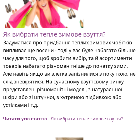
Як вибрати тепле зимове взуття?
Задуматися про придбання теплих зимових чобітків
випливає ще восени - тоді у вас буде набагато більше
часу для того, щоб зробити вибір, та й асортименти
товарів набагато різноманітніше до початку зими.
Але навіть якщо ви злегка запізнилися з покупкою, не
слід зневірятися. На сучасному взуттєвому ринку
представлені різноманітні моделі, з натуральної
шкіри або зі штучної, з хутряною підбивкою або
устілками і т.д.
Читати усю статтю
- Як вибрати тепле зимове взуття?