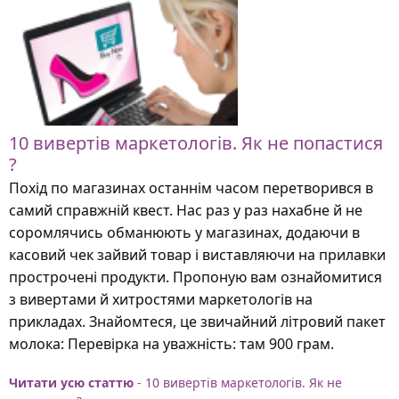
10 вивертів маркетологів. Як не попастися
?
Похід по магазинах останнім часом перетворився в
самий справжній квест. Нас раз у раз нахабне й не
соромлячись обманюють у магазинах, додаючи в
касовий чек зайвий товар і виставляючи на прилавки
прострочені продукти. Пропоную вам ознайомитися
з вивертами й хитростями маркетологів на
прикладах. Знайомтеся, це звичайний літровий пакет
молока: Перевірка на уважність: там 900 грам.
Читати усю статтю
- 10 вивертів маркетологів. Як не