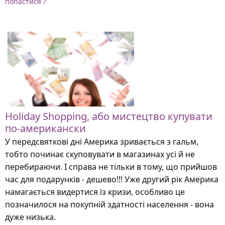
попастися ?
Holiday Shopping, або мистецтво купувати
по-американски
У передсвяткові дні Америка зривається з гальм,
тобто починає скуповувати в магазинах усі й не
перебираючи. І справа не тільки в тому, що прийшов
час для подарунків - дешево!!! Уже другий рік Америка
намагається видертися із кризи, особливо це
позначилося на покупній здатності населення - вона
дуже низька.