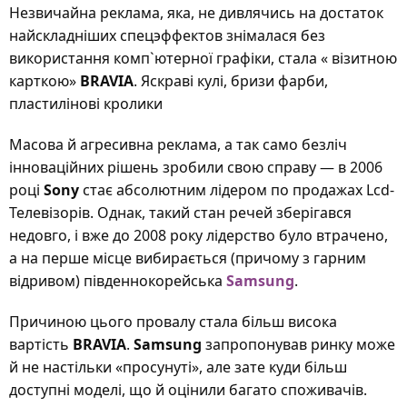
Незвичайна реклама, яка, не дивлячись на достаток
найскладніших спецэффектов знімалася без
використання комп`ютерної графіки, стала « візитною
карткою»
BRAVIA
. Яскраві кулі, бризи фарби,
пластилінові кролики
Масова й агресивна реклама, а так само безліч
інноваційних рішень зробили свою справу — в 2006
році
Sony
стає абсолютним лідером по продажах Lcd-
Телевізорів. Однак, такий стан речей зберігався
недовго, і вже до 2008 року лідерство було втрачено,
а на перше місце вибирається (причому з гарним
відривом) південнокорейська
Samsung
.
Причиною цього провалу стала більш висока
вартість
BRAVIA
.
Samsung
запропонував ринку може
й не настільки «просунуті», але зате куди більш
доступні моделі, що й оцінили багато споживачів.