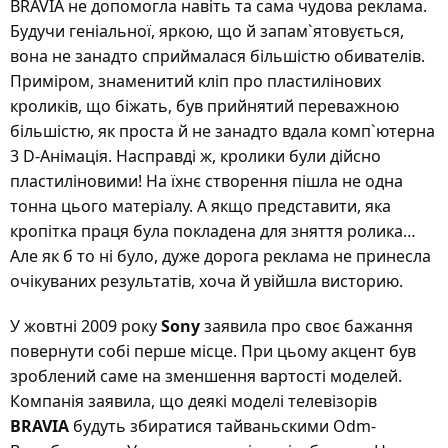
BRAVIA не допомогла навіть та сама чудова реклама.
Будучи геніальної, яркою, що й запам`ятовується,
вона не занадто сприймалася більшістю обивателів.
Приміром, знаменитий кліп про пластилінових
кроликів, що біжать, був прийнятий переважною
більшістю, як проста й не занадто вдала комп`ютерна
3 D-Анімація. Насправді ж, кролики були дійсно
пластиліновими! На їхнє створення пішла не одна
тонна цього матеріалу. А якщо представити, яка
кропітка праця була покладена для зняття ролика…
Але як б то ні було, дуже дорога реклама не принесла
очікуваних результатів, хоча й увійшла висторию.
У жовтні 2009 року
Sony
заявила про своє бажання
повернути собі перше місце. При цьому акцент був
зроблений саме на зменшення вартості моделей.
Компанія заявила, що деякі моделі телевізорів
BRAVIA
будуть збиратися тайваньскими Odm-