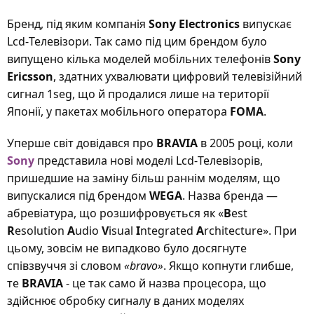
Бренд, під яким компанія
Sony Electronics
випускає
Lcd-Телевізори. Так само під цим брендом було
випущено кілька моделей мобільних телефонів
Sony
Ericsson
, здатних ухвалювати цифровий телевізійний
сигнал 1seg, що й продалися лише на території
Японії, у пакетах мобільного оператора
FOMA
.
Уперше світ довідався про
BRAVIA
в 2005 році, коли
Sony
представила нові моделі Lcd-Телевізорів,
пришедшие на заміну більш раннім моделям, що
випускалися під брендом
WEGA
. Назва бренда —
абревіатура, що розшифровується як «
B
est
R
esolution
A
udio
V
isual
I
ntegrated
A
rchitecture». При
цьому, зовсім не випадково було досягнуте
співзвуччя зі словом
«bravo»
. Якщо копнути глибше,
те
BRAVIA
- це так само й назва процесора, що
здійснює обробку сигналу в даних моделях