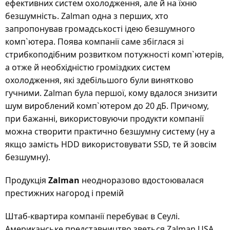
ефективних систем охолодження, але й на їхню
безшумність. Zalman одна з перших, хто
запропонував громадськості ідею безшумного
комп`ютера. Поява компанії саме збіглася зі
стрибкоподібним розвитком потужності комп`ютерів,
а отже й необхідністю громіздких систем
охолодження, які здебільшого були винятково
гучними. Zalman була першої, кому вдалося знизити
шум вироблений комп`ютером до 20 дБ. Причому,
при бажанні, використовуючи продукти компанії
можна створити практично безшумну систему (ну а
якщо замість HDD використовувати SSD, те й зовсім
безшумну).
Продукція
Zalman
неодноразово вдостоювалася
престижних нагород і премій
Штаб-квартира компанії перебуває в Сеулі.
Американське представництво зветься Zalman USA,