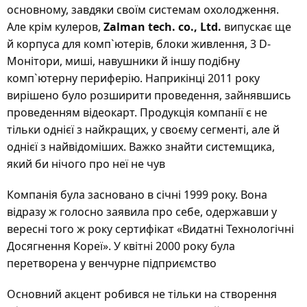
основному, завдяки своїм системам охолодження.
Але крім кулеров,
Zalman tech. co., Ltd.
випускає ще
й корпуса для комп`ютерів, блоки живлення, 3 D-
Монітори, миші, навушники й іншу подібну
комп`ютерну периферію. Наприкінці 2011 року
вирішено було розширити проведення, зайнявшись
проведенням відеокарт. Продукція компанії є не
тільки однієї з найкращих, у своєму сегменті, але й
однієї з найвідоміших. Важко знайти системщика,
який би нічого про неї не чув
Компанія була засновано в січні 1999 року. Вона
відразу ж голосно заявила про себе, одержавши у
вересні того ж року сертифікат «Видатні Технологічні
Досягнення Кореї». У квітні 2000 року була
перетворена у венчурне підприємство
Основний акцент робився не тільки на створення