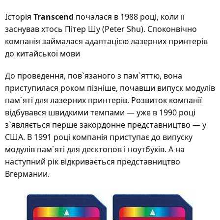
Історія
Transcend
почалася в 1988 році, коли її
заснував хтось Пітер Шу (Peter Shu). Споконвічно
компанія займалася адаптацією лазерних принтерів
до китайської мови
До проведення, пов`язаного з пам`яттю, вона
приступилася роком пізніше, почавши випуск модулів
пам`яті для лазерних принтерів. Розвиток компанії
відбувався швидкими темпами — уже в 1990 році
з`являється перше закордонне представництво — у
США. В 1991 році компанія приступає до випуску
модулів пам`яті для десктопов і ноутбуків. А на
наступний рік відкривається представництво
Вгермании.