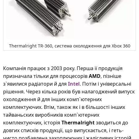
Thermalright TR-360, система охолодження для Xbox 360
Компанія працює з 2003 року. Перша її продукція
призначала тільки для процесорів
AMD
, пізніше
з`явилися радіатори й для
Intel
. Потім і універсальні
рішення. Через кілька років був налагоджений випуск
охолодження й для інших комп`ютерних
комплектуючих. Втім, також як і в більшості інших
тайваньских виробників комп`ютерних
комплектуючих, історія
Thermalright
зводиться до
довгих списків продукції, що випускається, і геть-
чисто позбавлена захоплюючих і жалісливих історій.