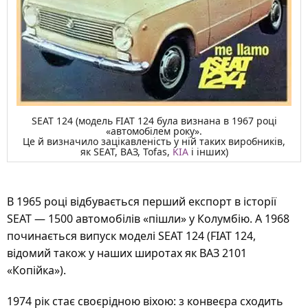
SEAT 124 (модель FIAT 124 була визнана в 1967 році
«автомобілем року».
Це й визначило зацікавленість у ній таких виробників,
як SEAT, ВАЗ, Tofas,
KIA
і інших)
В 1965 році відбувається перший експорт в історії
SEAT — 1500 автомобілів «пішли» у Колумбію. А 1968
починається випуск моделі SEAT 124 (FIAT 124,
відомий також у наших широтах як ВАЗ 2101
«Копійка»).
1974 рік стає своєрідною віхою: з конвеєра сходить