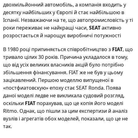
двохмільйонний автомобіль, а компанія входить у
десятку найбільших у Європі й стає найбільшою в
Іспанії. Незважаючи на те, що автопромисловість у ті
роки переживає не найкращі часи,
SEAT
активно
розростається й нарощує виробничі потужності
В 1980 році припиняється співробітництво з
FIAT
, що
тривало цілих 30 років. Причина укладалося в тому,
що від усіх великих власників акцій було потрібно
збільшення фінансування. FIAT же не був у цьому
зацікавлений. Першою моделлю випущеної в
«постфиатовскую» епоху стає SEAT Ronda. Поява
даної моделі ледве не викликала судовий розгляд,
оскільки
FIAT
порахував, що це копія його моделі
Ritmo. Однак, що пішли за цим експертизи й аналіз
вузлів і агрегатів обох моделей, показали, що це не
так.