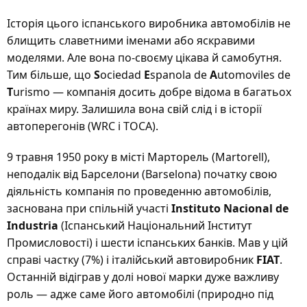
Історія цього іспанського виробника автомобілів не
блищить славетними іменами або яскравими
моделями. Але вона по-своєму цікава й самобутня.
Тим більше, що
S
ociedad
E
spanola de
A
utomoviles de
T
urismo — компанія досить добре відома в багатьох
країнах миру. Залишила вона свій слід і в історії
автоперегонів (WRC і TOCA).
9 травня 1950 року в місті Марторель (Martorell),
неподалік від Барселони (Barselona) початку свою
діяльність компанія по проведенню автомобілів,
заснована при спільній участі
Instituto Nacional de
Industria
(Іспанський Національний Інститут
Промисловості) і шести іспанських банків. Мав у цій
справі частку (7%) і італійський автовиробник
FIAT
.
Останній відіграв у долі нової марки дуже важливу
роль — адже саме його автомобілі (природно під