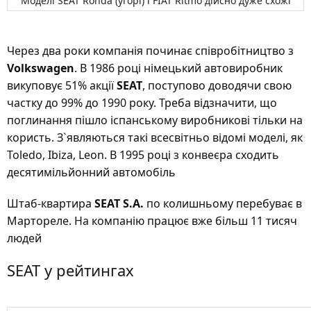
Моделі SEAT Ronda (угорі) і FIAT Ritmo дійсно дуже схожі
Через два роки компанія починає співробітництво з
Volkswagen
. В 1986 році німецький автовиробник
викуповує 51% акції
SEAT
, поступово доводячи свою
частку до 99% до 1990 року. Треба відзначити, що
поглинання пішло іспанському виробникові тільки на
користь. З`являються такі всесвітньо відомі моделі, як
Toledo, Ibiza, Leon. В 1995 році з конвеєра сходить
десятимільйонний автомобіль
Штаб-квартира
SEAT S.A.
по колишньому перебуває в
Мартореле. На компанію працює вже більш 11 тисяч
людей
SEAT у рейтингах