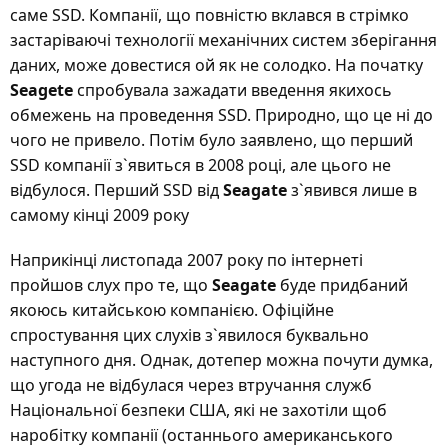
саме SSD. Компанії, що повністю вклався в стрімко
застаріваючі технології механічних систем зберігання
даних, може довестися ой як не солодко. На початку
Seagete
спробувала зажадати введення якихось
обмежень на проведення SSD. Природно, що це ні до
чого не привело. Потім було заявлено, що перший
SSD компанії з`явиться в 2008 році, але цього не
відбулося. Перший SSD від
Seagate
з`явився лише в
самому кінці 2009 року
Наприкінці листопада 2007 року по інтернеті
пройшов слух про те, що
Seagate
буде придбаний
якоюсь китайською компанією. Офіційне
спростування цих слухів з`явилося буквально
наступного дня. Однак, дотепер можна почути думка,
що угода не відбулася через втручання служб
Національної безпеки США, які не захотіли щоб
наробітку компанії (останнього американського