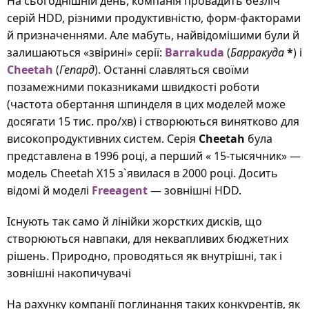
На сьогоднішній день, компанія провадить безліч
серій HDD, різними продуктивністю, форм-факторами
й призначеннями. Але мабуть, найвідомішими були й
залишаються «звірині» серії:
Barrakuda
(
Барракуда
*
) і
Cheetah
(
Гепард
). Останні славляться своїми
позамежними показниками швидкості роботи
(частота обертання шпинделя в цих моделей може
досягати 15 тис. про/хв) і створюються винятково для
високопродуктивних систем. Серія
Cheetah
була
представлена в 1996 році, а перший « 15-тысячник» —
модель Cheetah X15 з`явилася в 2000 році. Досить
відомі й моделі
Freeagent
— зовнішні HDD.
Існують так само й лінійки жорстких дисків, що
створюються навпаки, для неквапливих бюджетних
рішень. Природно, проводяться як внутрішні, так і
зовнішні накопичувачі
На рахунку компанії поглинання таких конкурентів, як