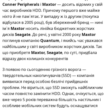
Conner Peripherals
і
Maxtor
— досить відомих у свій
час виробників HDD. Причому першого вже майже
ніхто й не пам`ятає. У випадку ж із другим (покупка
відбулася в 2005 році), був збережений бренд — нині
ім`я
Maxtor
носить лінійка бюджетних жорстких
дисків
Seagate
. До речі, у квітні 2000 року
Maxtor
поглинув компанію
Quantum
, і якийсь час уважався
найбільшим у світі виробником жорстких дисків. Так
що приобретя
Maxtor, Seagate
, по суті, придбала
відразу двох колишніх конкурентів
З появою по сьогоденню грізного ворога —
твердотельных накопичувачів (SSD) — компанія
виявилася перед особою безлічі прийдешніх
проблем. Не віриться, що SSD зможуть найближчим
часом повністю замінити HDD. Однак, очікується, що
вже через 5 років переважна більшість настільних і
особливе мобільних систем будуть оснащуватися