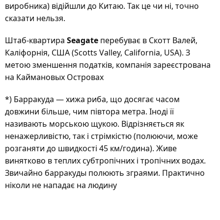
виробника) відійшли до Китаю. Так це чи ні, точно
сказати нельзя.
Штаб-квартира
Seagate
перебуває в Скотт Валей,
Каліфорнія, США (Scotts Valley, California, USA). З
метою зменшення податків, компанія зареєстрована
на Каймановых Островах
*) Барракуда — хижа риба, що досягає часом
довжини більше, чим півтора метра. Іноді її
називають морською щукою. Відрізняється як
ненажерливістю, так і стрімкістю (полюючи, може
розганяти до швидкості 45 км/година). Живе
винятково в теплих субтропічних і тропічних водах.
Звичайно барракуды полюють зграями. Практично
ніколи не нападає на людину