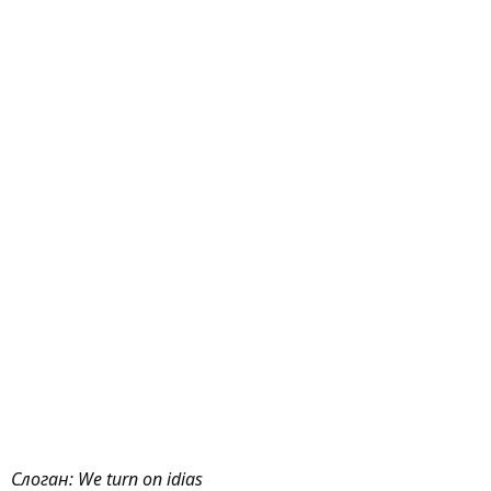
Слоган: We turn on idias