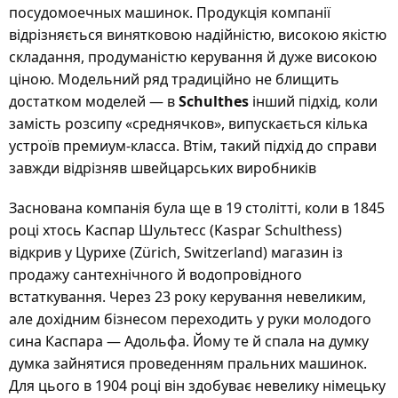
посудомоечных машинок. Продукція компанії
відрізняється винятковою надійністю, високою якістю
складання, продуманістю керування й дуже високою
ціною. Модельний ряд традиційно не блищить
достатком моделей — в
Schulthes
інший підхід, коли
замість розсипу «среднячков», випускається кілька
устроїв премиум-класса. Втім, такий підхід до справи
завжди відрізняв швейцарських виробників
Заснована компанія була ще в 19 столітті, коли в 1845
році хтось Каспар Шультесс (Kaspar Schulthess)
відкрив у Цурихе (Zürich, Switzerland) магазин із
продажу сантехнічного й водопровідного
встаткування. Через 23 року керування невеликим,
але дохідним бізнесом переходить у руки молодого
сина Каспара — Адольфа. Йому те й спала на думку
думка зайнятися проведенням пральних машинок.
Для цього в 1904 році він здобуває невелику німецьку