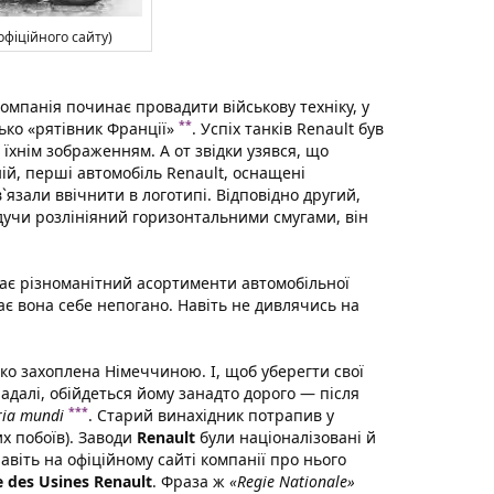
офіційного сайту)
мпанія починає провадити військову техніку, у
**
сько «рятівник Франції»
. Успіх танків Renault був
їхнім зображенням. А от звідки узявся, що
ній, перші автомобіль Renault, оснащені
`язали ввічнити в логотипі. Відповідно другий,
дучи розлініяний горизонтальними смугами, він
ає різноманітний асортименти автомобільної
ває вона себе непогано. Навіть не дивлячись на
дко захоплена Німеччиною. І, щоб уберегти свої
надалі, обійдеться йому занадто дорого — після
***
oria mundi
. Старий винахідник потрапив у
х побоїв). Заводи
Renault
були націоналізовані й
віть на офіційному сайті компанії про нього
e des Usines Renault
. Фраза ж
«Regie Nationale»