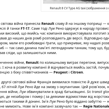
Renault 8 CV Type AG taxi (зображення з 
світова війна принесла
Renault
славу й на іншому поприщі — ко
ислі й танки
FT-17
. Саме тоді Луи Рено одержує в народу прізви
ьки високий, що якийсь час компанія використовувала логотип з 
ував до наших днів ромб розповідають дві версії. Відповідно од
ором, мали его ромбовидні ґрати, що прикриває, яку надалі розв
мб — так само данина пам`яті легендарним танкам, тому що, бу
вав сліди, що залишаються ними.
інченню війни,
Renault
по колишньому виграє перегони, випуск
и. І хоча в розвитку компанії й відчувається якийсь застій, почу
енцію з боку співвітчизників —
Peugeot
і
Citroen
.
с другої світової війни Франція виявилася повністю й дуже шви
, 67-літній Луи Рено йде на змову з окупантами. Цей розв`язок, 
ення війни, Луи обвинуватили в зраді батьківщині.
Sic transit gl
цю, де незабаром і помер ( за деякими відомостями від жорстоки
ються такими й донині. Ім`я Луи Рено було віддано забуттю — на
не мимохіть. Нове ім`я компанії зазвучало так —
Regie National