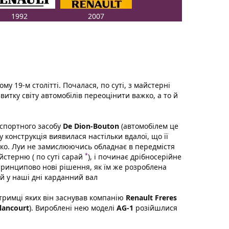
1992
2007
му 19-м столітті. Почалася, по суті, з майстерні
витку світу автомобілів переоцінити важко, а то й
нспортного засобу
De Dion-Bouton
(автомобілем це
 конструкція виявилася настільки вдалої, що її
ко. Луи не замислюючись обладнає в передмістя
*
йстерню ( по суті сарай
), і починає дрібносерійне
принципово нові рішення, як їм же розроблена
й у наші дні карданний вал
тримці яких він заснував компанію
Renault Freres
llancourt
). Вироблені нею моделі
AG-1
розійшлися