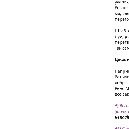
удалих
без пе
моделе
перего
Штаб-к
Луи, р
перетв
Так са
Цікави
Наприк
батьків
добре,
Рено М
все за
*)
Бага
(втім,
Renaul
**)
Саме