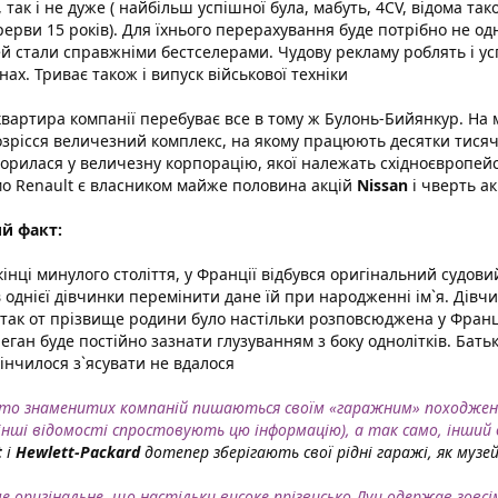
, так і не дуже ( найбільш успішної була, мабуть, 4CV, відома т
рерви 15 років). Для їхнього перерахування буде потрібно не одна
й стали справжніми бестселерами. Чудову рекламу роблять і успі
нах. Триває також і випуск військової техніки
вартира компанії перебуває все в тому ж Булонь-Бийянкур. На 
озрісся величезний комплекс, на якому працюють десятки тисяч
орилася у величезну корпорацію, якої належать східноєвропей
мо Renault є власником майже половина акцій
Nissan
і чверть а
й факт:
інці минулого століття, у Франції відбувся оригінальний судо
 однієї дівчинки перемінити дане їй при народженні ім`я. Дівчинк
 так от прізвище родини було настільки розповсюджена у Франц
еган буде постійно зазнати глузуванням з боку однолітків. Бать
кінчилося з`ясувати не вдалося
то знаменитих компаній пишаються своїм «гаражним» походження
 інші відомості спростовують цю інформацію), а так само, інши
t
і
Hewlett-Packard
дотепер зберігають свої рідні гаражі, як музе
 оригінальне, що настільки високе прізвисько Луи одержав зовсім