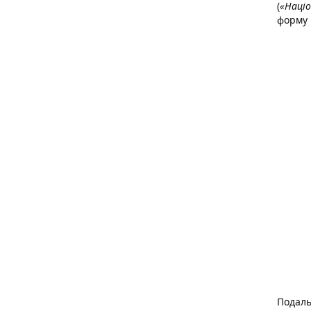
(
«Наці
форму
Подаль