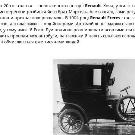
к 20-го століття — золота епоха в історії
Renault
. Хоча, у житті 
о перегони розбився його брат Марсель. Але взагалі, саме рег
ставши прекрасною рекламою. В 1904 році
Renault Freres
стає с
ією, а її власники — мільйонерами. Автомобілі цієї марки стают
х, у тому числі й Росії. Луи починає розширювати асортименти п
ють проводитися автобуси, вантажівки й навіть сільськогосподар
ії обчислюється вже тисячами людей.