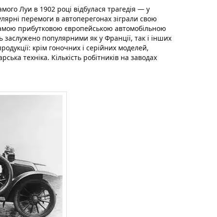
самого Луи в 1902 році відбулася трагедія — у
улярні перемоги в автоперегонах зіграли свою
амою прибутковою європейською автомобільною
ь заслужено популярними як у Франції, так і інших
родукції: крім гоночних і серійних моделей,
ська техніка. Кількість робітників на заводах