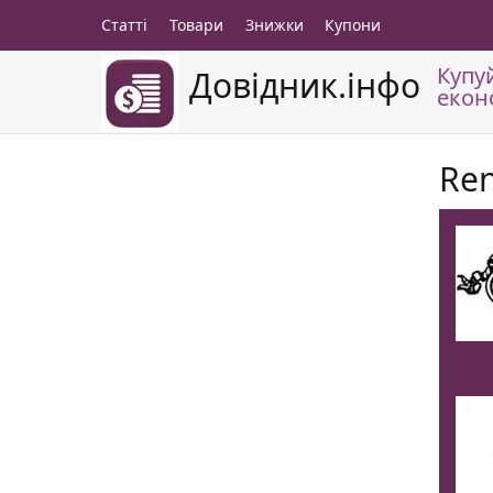
Статті
Товари
Знижки
Купони
Купу
Довідник.інфо
екон
Ren