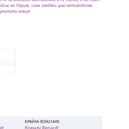
військ на Париж, саме завдяки цим автомобілям
зупинити німців
КРАЇНА-ВЛАСНИК
lt
бренду Renault