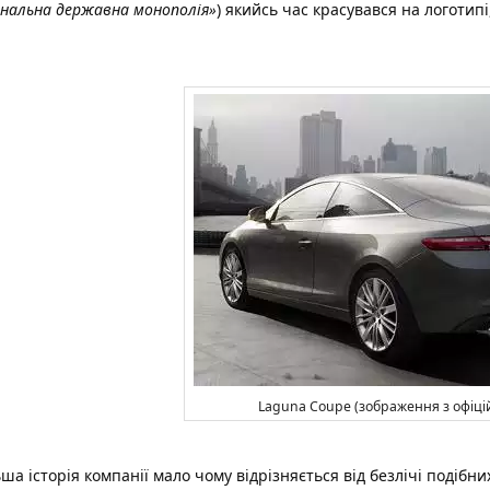
ональна державна монополія»
) якийсь час красувався на логоти
Laguna Coupe (зображення з офіці
ша історія компанії мало чому відрізняється від безлічі подібни