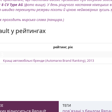
t 8 CV Type AG
(фото вище). У день рішучого настання німецьких 
я швидко перекинути резерви піхоти й ціною неймовірних зусиль 
к проходить мирська слава (панцира.)
ult у рейтингах
рейтинг, рік
13
Кращі автомобільні бренди (Automarxx Brand Ranking), 2013
ЗІ
ТЕГИ
ких відноситься Renault
пов`язані з бендом Renau