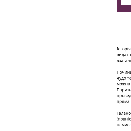
Історі
видатн
взагал
Почина
чудо т
можна 
Парижа
провед
пряма 
Талано
(повні
немисл