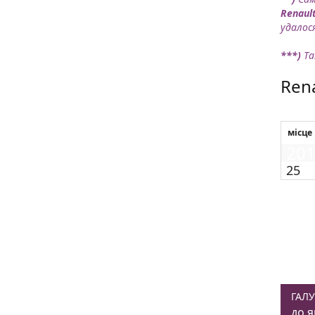
Renaul
удалос
***)
Та
Rena
місце
20
25
ГАЛУ
до я