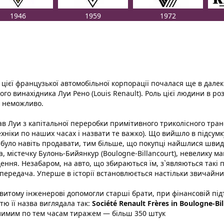
1946
1959
1972
я цієї французької автомобільної корпорації почалася ще в далеко
ого винахідника Луи Рено (Louis Renault). Роль цієї людини в роз
і неможливо.
в Луи з капітальної переробки примітивного триколісного тра
ехніки по наших часах і назвати те важко). Що вийшло в підсумку
було навіть продавати, тим більше, що покупці найшлися швид
, містечку Булонь-Бийянкур (Boulogne-Billancourt), невелику ма
ення. Незабаром, на авто, що збираються їм, з`являються такі 
передача. Уперше в історії встановлюється настільки звичайни
витому інженерові допомогли старші брати, при фінансовій під
стю її назва виглядала так:
Société Renault Frères in Boulogne-Bi
имим по тем часам тиражем — більш 350 штук