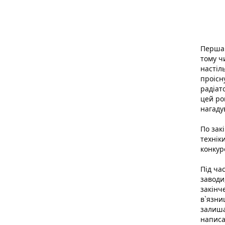
Перша 
тому ч
настіл
проісн
радіат
цей ро
нагаду
По зак
технік
конкур
Під ча
заводи
закінч
в`язни
залиша
написа