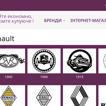
йте економно,
БРЕНДИ
ІНТЕРНЕТ-МАГ
омте купуюче !
ault
1900
1906
1919