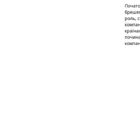
Почато
брешем
роль, 
компан
країна
почина
компан