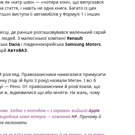
акож як «катр шво» — «чотири коні», що випускався
 стаття, і навіть не одна книга. Багато із цих
шні виступи її автомобілів у Формулі 1 і інших
місці, де раніше розташовувався маленький сарай
 людей. З малюсінької компанії
Renault
ська
Dacia
і південнокорейська
Samsung Motors
.
кцій
АвтоВАЗ
.
вий розгляд. Правозахисники намагалися примусити
у (тоді їй було 3 року) назвали Меган. І всі б
ії — Рено. От правозахисники й розв`язали, що
ки ж, відмовилися що або міняти. На жаль, чому
м. Згідно з легендою « з гаража» вийшла
Apple
й виробник комп`ютерів — компанія
HP
. Причому й
йні експонати
 не за військові вантажівки й не танки, а за таксі