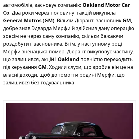
автомобілів, засновує компанію
Oakland Motor Car
Co
. Два роки через половину її акцій викупила
General Motros
(
GM
). Вільям Дюрант, засновник
GM
,
добре знав Эдварда Мерфи й здійснив дану операцію
зовсім не через саму компанію, скільки бажаючи
роздобути її засновника. Втім, у наступному році
Мерфи зненацька помер. Дюрант викуповує частину,
що залишився, акцій і
Oakland
повністю переходить
під керування
GM
. Ходили слухи, що зробив він це на
власні доходи, щоб допомогти родині Мерфи, що
залишився без годувальника