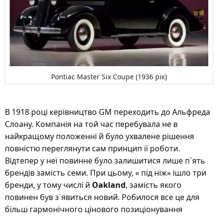
Pontiac Master Six Coupe (1936 рік)
В 1918 році керівництво GM переходить до Альфреда
Слоану. Компанія на той час перебувала не в
найкращому положенні й було ухвалене рішення
повністю переглянути сам принцип її роботи.
Відтепер у неї повинне було залишитися лише п`ять
брендів замість семи. При цьому, « під ніж» ішло три
бренди, у тому числі й
Oakland
, замість якого
повинен був з`явиться новий. Робилося все це для
більш гармонічного цінового позиціонування