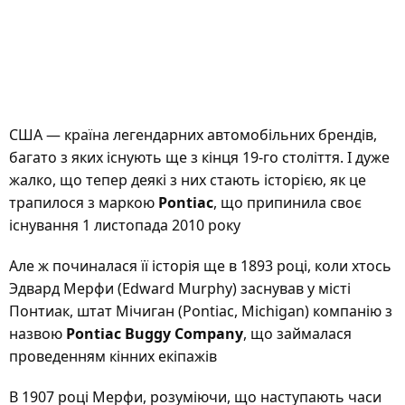
США — країна легендарних автомобільних брендів,
багато з яких існують ще з кінця 19-го століття. І дуже
жалко, що тепер деякі з них стають історією, як це
трапилося з маркою
Pontiac
, що припинила своє
існування 1 листопада 2010 року
Але ж починалася її історія ще в 1893 році, коли хтось
Эдвард Мерфи (Edward Murphy) заснував у місті
Понтиак, штат Мічиган (Pontiac, Michigan) компанію з
назвою
Pontiac Buggy Company
, що займалася
проведенням кінних екіпажів
В 1907 році Мерфи, розуміючи, що наступають часи