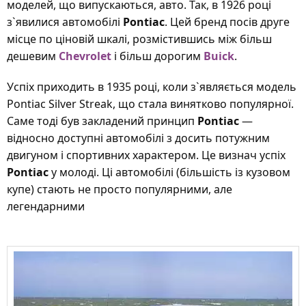
моделей, що випускаються, авто. Так, в 1926 році
з`явилися автомобілі
Pontiac
. Цей бренд посів друге
місце по ціновій шкалі, розмістившись між більш
дешевим
Chevrolet
і більш дорогим
Buick
.
Успіх приходить в 1935 році, коли з`являється модель
Pontiac Silver Streak, що стала винятково популярної.
Саме тоді був закладений принцип
Pontiac
—
відносно доступні автомобілі з досить потужним
двигуном і спортивних характером. Це визнач успіх
Pontiac
у молоді. Ці автомобілі (більшість із кузовом
купе) стають не просто популярними, але
легендарними