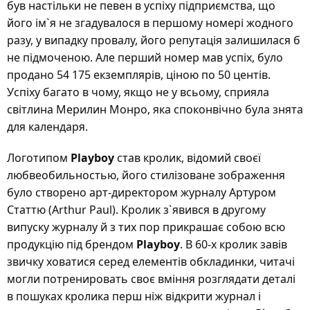
був настільки не певен в успіху підприємства, що
його ім`я не згадувалося в першому номері жодного
разу, у випадку провалу, його репутація залишилася б
не підмоченою. Але перший номер мав успіх, було
продано 54 175 екземплярів, ціною по 50 центів.
Успіху багато в чому, якщо не у всьому, сприяла
світлина Мерилин Монро, яка споконвічно була знята
для календаря.
Логотипом
Playboy
став кролик, відомий своєї
любвеобильностью, його стилізоване зображення
було створено арт-директором журналу Артуром
Статтю (Arthur Paul). Кролик з`явився в другому
випуску журналу й з тих пор прикрашає собою всю
продукцію під брендом
Playboy
. В 60-х кролик завів
звичку ховатися серед елементів обкладинки, читачі
могли потренировать своє вміння розглядати деталі
в пошуках кролика перш ніж відкрити журнал і