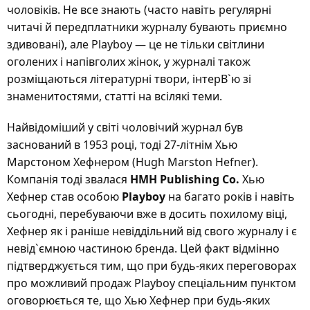
чоловіків. Не все знають (часто навіть регулярні
читачі й передплатники журналу бувають приємно
здивовані), але Playboy — це не тільки світлини
оголених і напівголих жінок, у журналі також
розміщаються літературні твори, інтерВ`ю зі
знаменитостями, статті на всілякі теми.
Найвідоміший у світі чоловічий журнал був
заснований в 1953 році, тоді 27-літнім Хью
Марстоном Хефнером (Hugh Marston Hefner).
Компанія тоді звалася
HMH Publishing Co.
Хью
Хефнер став особою
Playboy
на багато років і навіть
сьогодні, перебуваючи вже в досить похилому віці,
Хефнер як і раніше невіддільний від свого журналу і є
невід`ємною частиною бренда. Цей факт відмінно
підтверджується тим, що при будь-яких переговорах
про можливий продаж Playboy спеціальним пунктом
оговорюється те, що Хью Хефнер при будь-яких