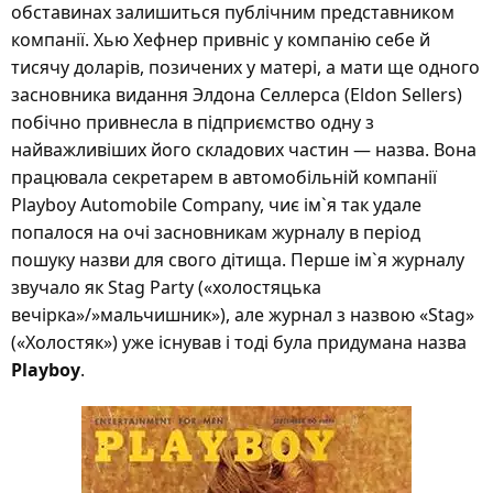
обставинах залишиться публічним представником
компанії. Хью Хефнер привніс у компанію себе й
тисячу доларів, позичених у матері, а мати ще одного
засновника видання Элдона Селлерса (Eldon Sellers)
побічно привнесла в підприємство одну з
найважливіших його складових частин — назва. Вона
працювала секретарем в автомобільній компанії
Playboy Automobile Company, чиє ім`я так удале
попалося на очі засновникам журналу в період
пошуку назви для свого дітища. Перше ім`я журналу
звучало як Stag Party («холостяцька
вечірка»/»мальчишник»), але журнал з назвою «Stag»
(«Холостяк») уже існував і тоді була придумана назва
Playboy
.