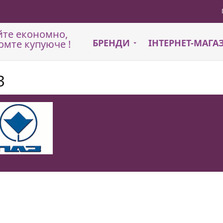
йте економно,
БРЕНДИ
ІНТЕРНЕТ-МАГ
омте купуюче !
З