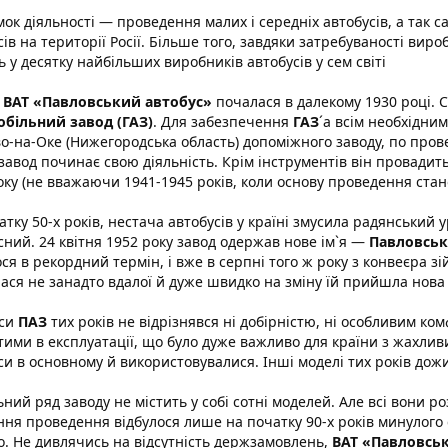
ок діяльності — проведення малих і середніх автобусів, а так
ів на території Росії. Більше того, завдяки затребуваності виро
ь у десятку найбільших виробників автобусів у сем світі
я
ВАТ «Павловський автобус»
почалася в далекому 1930 році. 
більний завод (ГАЗ)
. Для забезпечення
ГАЗ
´а всім необхідним
о-на-Оке (Нижегородська область) допоміжного заводу, по пров
завод починає свою діяльність. Крім інструментів він провадит
оку (не вважаючи 1941-1945 років, коли основу проведення стан
атку 50-х років, нестача автобусів у країні змусила радянський 
сний. 24 квітня 1952 року завод одержав нове ім`я —
Павловськ
ося в рекордний термін, і вже в серпні того ж року з конвеєра 
ася не занадто вдалої й дуже швидко на зміну їй прийшла нова
уси
ПАЗ
тих років не відрізнявся ні добірністю, ні особливим к
тими в експлуатації, що було дуже важливо для країни з жахли
си в основному й використовувалися. Інші моделі тих років дожи
ний ряд заводу не містить у собі сотні моделей. Але всі вони р
ня проведення відбулося лише на початку 90-х років минулого с
о. Не дивлячись на відсутність держзамовлень,
ВАТ «Павловсь