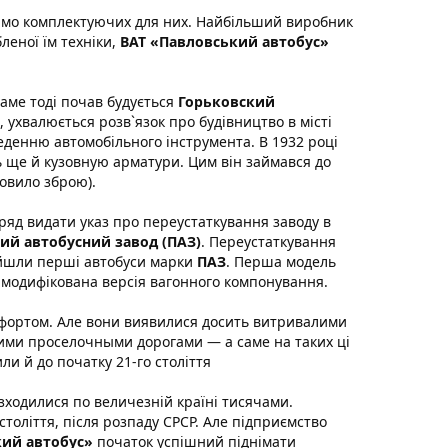
 само комплектуючих для них. Найбільший виробник
бленої їм техніки,
ВАТ «Павловський автобус»
Саме тоді почав будується
Горьковский
, ухвалюється розв`язок про будівництво в місті
еденню автомобільного інструмента. В 1932 році
ь ще й кузовную арматури. Цим він займався до
овило зброю).
уряд видати указ про переустаткування заводу в
ий автобусний завод (ПАЗ)
. Переустаткування
зійшли перші автобуси марки
ПАЗ
. Перша модель
 модифікована версія вагонного компонування.
омфортом. Але вони виявилися досить витривалими
вими проселочными дорогами — а саме на таких ці
ли й до початку 21-го століття
озходилися по величезній країні тисячами.
толіття, після розпаду СРСР. Але підприємство
кий автобус»
початок успішний піднімати