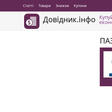
Статті
Товари
Знижки
Купони
Купу
Довідник.інфо
екон
ПА