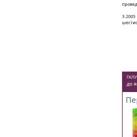
прове
З 2005
шестис
ГАЛУ
до я
Пе