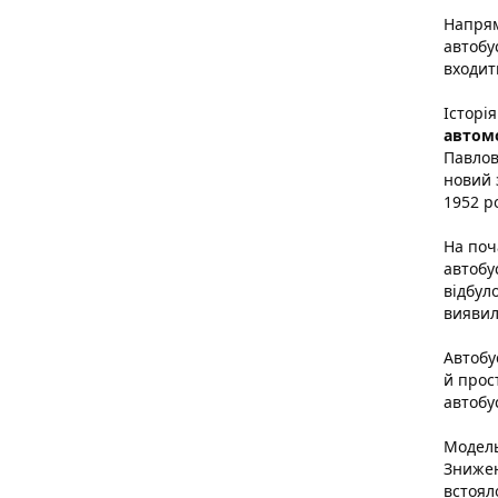
Напрям
автобус
входит
Історі
автомо
Павлов
новий 
1952 р
На поч
автобу
відбул
виявил
Автоб
й прос
автобу
Модель
Знижен
встоял