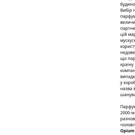
будино
Вибір 
парфум
величе
партне
цій ма
мускус
корист
недове
що пар
країну
компан
випадк
у коро
назва 
шанув
Парфум
2000-м
разнов
чолові
Opium