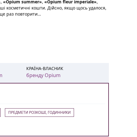
»
,
«Opium summer»
,
«Opium fleur imperiale»
,
нші косметичні кошти. Дійсно, якщо щось удалося,
й ще раз повторити…
КРАЇНА-ВЛАСНИК
m
бренду Opium
ПРЕДМЕТИ РОЗКОШІ, ГОДИННИКИ