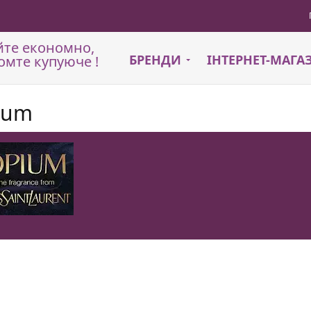
йте економно,
БРЕНДИ
ІНТЕРНЕТ-МАГ
омте купуюче !
ium