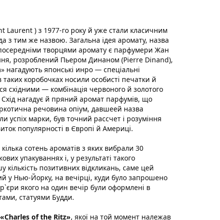
 Laurent ) з 1977-го року й уже стали класичним
 з тим же назвою. Загальна ідея аромату, назва
зпосередніми творцями аромату є парфумери Жан
ання, розроблений Пьером Динаном (Pierre Dinand),
m» нагадують японські инро — спеціальні
 таких коробочках носили особисті печатки й
ься східними — комбінація червоного й золотого
о Схід нагадує й пряний аромат парфумів, що
наркотична речовина опіум, давшеей назва
и успіх марки, був точний рассчет і розуміння
виток популярності в Європі й Америці.
кілька сотень ароматів з яких вибрали 30
ових упакуваннях і, у результаті такого
у кількість позитивних відкликань, саме цей
й у Нью-Йорку, на вечірці, куди було запрошено
ер`єри якого на один вечір були оформлені в
тами, статуями Будди.
«Charles of the Ritz»
, якої на той момент належав