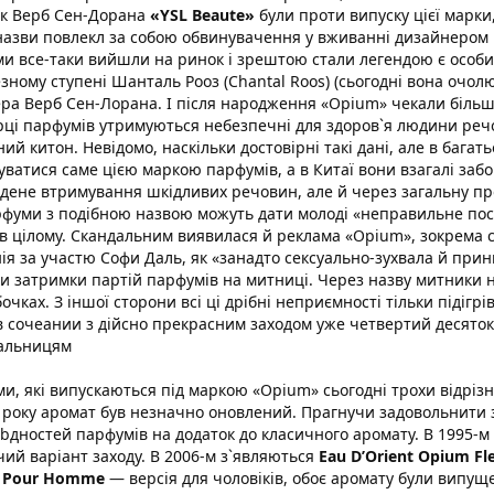
к Верб Сен-Дорана
«YSL Beaute»
були проти випуску цієї марки
назви повлекл за собою обвинувачення у вживанні дизайнером на
и все-таки вийшли на ринок і зрештою стали легендою є особис
зному ступені Шанталь Рооз (Chantal Roos) (сьогодні вона очолює
ра Верб Сен-Лорана. І після народження «Opium» чекали більші
рці парфумів утримуються небезпечні для здоров`я людини речо
ний китон. Невідомо, наскільки достовірні такі дані, але в бага
уватися саме цією маркою парфумів, а в Китаї вони взагалі заб
дене втримування шкідливих речовин, але й через загальну про
фуми з подібною назвою можуть дати молоді «неправильне пос
 в цілому. Скандальним виявилася й реклама «Opium», зокрема 
ія за участю Софи Даль, як «занадто сексуально-зухвала й прин
и затримки партій парфумів на митниці. Через назву митники 
бочках. З іншої сторони всі ці дрібні неприємності тільки підігр
в сочеании з дійсно прекрасним заходом уже четвертий десяток
альницям
и, які випускаються під маркою «Opium» сьогодні трохи відрізн
 року аромат був незначно оновлений. Прагнучи задовольнити 
bдностей парфумів на додаток до класичного аромату. В 1995-
чий варіант заходу. В 2006-м з`являються
Eau D’Orient Opium Fle
 Pour Homme
— версія для чоловіків, обоє аромату були випу