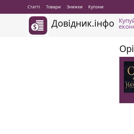
Статті
Товари
Знижки
Купони
Купу
Довідник.інфо
екон
Op