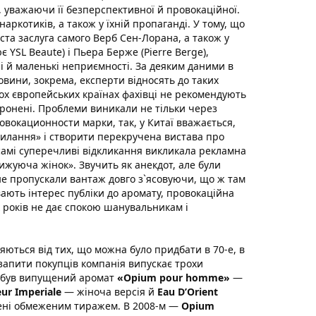
, уважаючи її безперспективної й провокаційної.
ркотиків, а також у їхній пропаганді. У тому, що
та заслуга самого Верб Сен-Лорана, а також у
 YSL Beaute) і Пьера Берже (Pierre Berge),
 й маленькі неприємності. За деяким даними в
вини, зокрема, експерти відносять до таких
тьох європейських країнах фахівці не рекомендують
оронені. Проблеми виникали не тільки через
вокационности марки, так, у Китаї вважається,
илання» і створити перекручена вистава про
самі суперечливі відкликання викликала рекламна
ижуюча жінок». Звучить як анекдот, але були
не пропускали вантаж довго з`ясовуючи, що ж там
івають інтерес публіки до аромату, провокаційна
 років не дає спокою шанувальникам і
яються від тих, що можна було придбати в 70-е, в
запити покупців компанія випускає трохи
м був випущений аромат
«Opium pour homme»
—
ur Imperiale
— жіноча версія й
Eau D’Orient
щені обмеженим тиражем. В 2008-м —
Opium