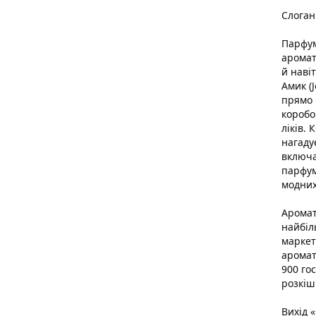
Слоган
Парфу
аромат
й наві
Амик (
прямо 
коробо
ліків.
нагаду
включа
парфум
модних
Аромат
найбіл
маркет
аромат
900 го
розкіш
Вихід 