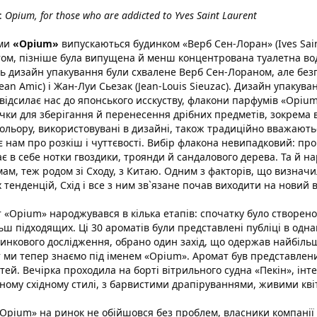
:
Opium, for those who are addicted to Yves Saint Laurent
ми
«Opium»
випускаються будинком «Верб Сен-Лоран» (Ives Saint
ом, пізніше була випущена й менш концентрована туалетна вода
ть дизайн упакування були схвалене Верб Сен-Лораном, але бе
Jean Amic) і Жан-Луи Сьезак (Jean-Louis Sieuzac). Дизайн упакув
відсилає нас до японського исскуству, флакони парфумів «Opiu
чки для зберігання й перенесення дрібних предметів, зокрема в
 Кольору, використовувані в дизайні, також традиційно вважают
є нам про розкіш і чуттєвості. Вибір флакона невипадковий: пр
є в себе нотки гвоздики, троянди й сандалового дерева. Та й 
ам, теж родом зі Сходу, з Китаю. Одним з факторів, що визначил
 тенденцій, Схід і все з ним зв`язане почав виходити на новий 
 «Opium» народжувався в кілька етапів: спочатку було створено 
ьш підходящих. Ці 30 ароматів були представлені публіці в однак
инкового дослідження, обрано один захід, що одержав найбільш
 ми тепер знаємо під іменем «Opium». Аромат був представлени
стей. Вечірка проходила на борті вітрильного судна «Пекін», інт
ному східному стилі, з барвистими драпіруваннями, живими кві
«Opium» на ринок не обійшовся без проблем, власники компанії