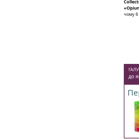
Collect
«Opium
чому б
ГАЛУ
до я
Пе