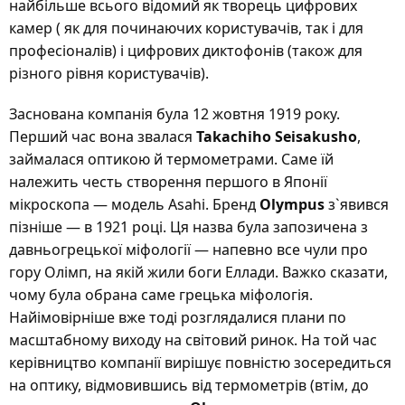
найбільше всього відомий як творець цифрових
камер ( як для починаючих користувачів, так і для
професіоналів) і цифрових диктофонів (також для
різного рівня користувачів).
Заснована компанія була 12 жовтня 1919 року.
Перший час вона звалася
Takachiho Seisakusho
,
займалася оптикою й термометрами. Саме їй
належить честь створення першого в Японії
мікроскопа — модель Asahi. Бренд
Olympus
з`явився
пізніше — в 1921 році. Ця назва була запозичена з
давньогрецької міфології — напевно все чули про
гору Олімп, на якій жили боги Еллади. Важко сказати,
чому була обрана саме грецька міфологія.
Найімовірніше вже тоді розглядалися плани по
масштабному виходу на світовий ринок. На той час
керівництво компанії вирішує повністю зосередиться
на оптику, відмовившись від термометрів (втім, до