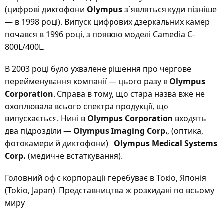
(цифрові диктофони
Olympus
з`являться куди пізніше
— в 1998 році). Випуск цифрових дзеркальних камер
почався в 1996 році, з появою моделі Camedia C-
800L/400L.
В 2003 році було ухвалене рішення про чергове
перейменування компанії — цього разу в
Olympus
Corporation
. Справа в тому, що стара назва вже не
охоплювала всього спектра продукції, що
випускається. Нині в
Olympus Corporation
входять
два підрозділи —
Olympus Imaging Corp.
, (оптика,
фотокамери й диктофони) і
Olympus Medical Systems
Corp.
(медичне встаткування).
Головний офіс корпорації перебуває в Токіо, Японія
(Tokio, Japan). Представництва ж розкидані по всьому
миру