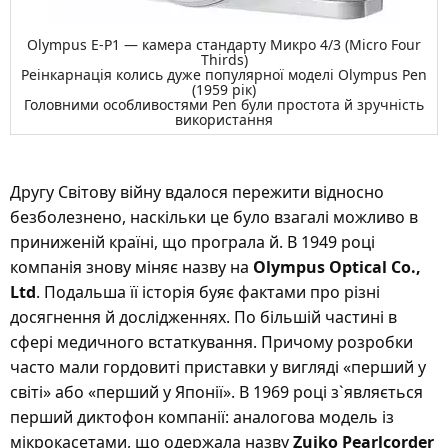
Olympus E-P1 — камера стандарту Микро 4/3 (Micro Four
Thirds)
Реінкарнація колись дуже популярної моделі Olympus Pen
(1959 рік)
Головними особливостями Pen були простота й зручність
використання
Другу Світову війну вдалося пережити відносно
безболезнено, наскільки це було взагалі можливо в
приниженій країні, що програла й. В 1949 році
компанія знову міняє назву на
Olympus Optical Co.,
Ltd
. Подальша її історія буяє фактами про різні
досягнення й дослідженнях. По більшій частині в
сфері медичного встаткування. Причому розробки
часто мали гордовиті приставки у вигляді «перший у
світі» або «перший у Японії». В 1969 році з`являється
перший диктофон компанії: аналогова модель із
мікрокасетами, що одержала назву
Zuiko Pearlcorder