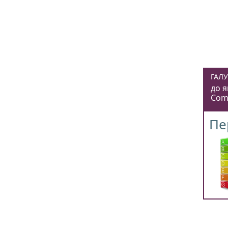
ГАЛУ
до я
Com
Пе