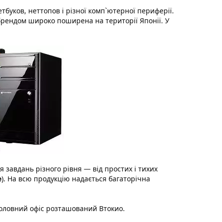
тбуков, неттопов і різної комп`ютерної периферії.
 брендом широко поширена на території Японії. У
 завдань різного рівня — від простих і тихих
e
). На всю продукцію надається багаторічна
Головний офіс розташований Втокио.