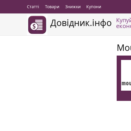
Статті
Товари
Знижки
Купони
Купу
Довідник.інфо
екон
Mo