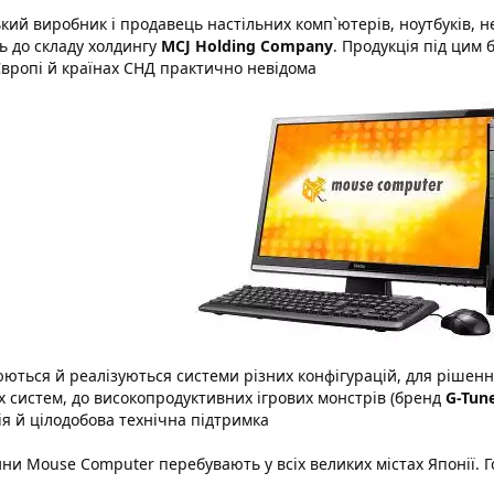
кий виробник і продавець настільних комп`ютерів, ноутбуків, не
ь до складу холдингу
MCJ Holding Company
. Продукція під цим
вропі й країнах СНД практично невідома
ються й реалізуються системи різних конфігурацій, для рішення
х систем, до високопродуктивних ігрових монстрів (бренд
G-Tun
ія й цілодобова технічна підтримка
ни Mouse Computer перебувають у всіх великих містах Японії. 