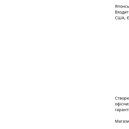
Японсь
Входит
США, Є
Створю
офісни
гарант
Магази