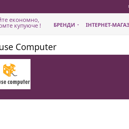
йте економно,
БРЕНДИ
ІНТЕРНЕТ-МАГ
омте купуюче !
use Computer