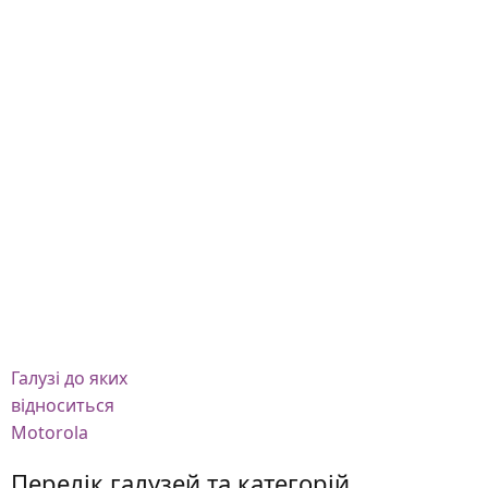
Галузі
до яких
відноситься
Motorola
Перелік галузей та категорій