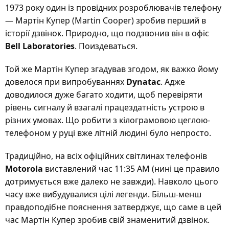
1973 року один із провідних розроблювачів телефону
— Мартін Купер (Martin Cooper) зробив перший в
історії дзвінок. Природно, що подзвонив він в офіс
Bell Laboratories
. Поиздеваться.
Той же Мартін Купер згадував згодом, як важко йому
довелося при випробуваннях
Dynatac
. Адже
доводилося дуже багато ходити, щоб перевіряти
рівень сигналу й взагалі працездатність устрою в
різних умовах. Що робити з кілограмовою цеглою-
телефоном у руці вже літній людині було непросто.
Традиційно, на всіх офіційних світлинах телефонів
Motorola
виставлений час 11:35 АМ (нині це правило
дотримується вже далеко не завжди). Навколо цього
часу вже вибудувалися цілі легенди. Більш-менш
правдоподібне пояснення затверджує, що саме в цей
час Мартін Купер зробив свій знаменитий дзвінок.