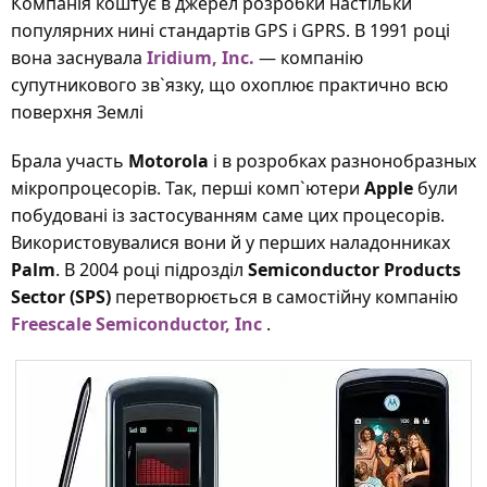
Компанія коштує в джерел розробки настільки
популярних нині стандартів GPS і GPRS. В 1991 році
вона заснувала
Iridium, Inc.
— компанію
супутникового зв`язку, що охоплює практично всю
поверхня Землі
Брала участь
Motorola
і в розробках разнонобразных
мікропроцесорів. Так, перші комп`ютери
Apple
були
побудовані із застосуванням саме цих процесорів.
Використовувалися вони й у перших наладонниках
Palm
. В 2004 році підрозділ
Semiconductor Products
Sector (SPS)
перетворюється в самостійну компанію
Freescale Semiconductor, Inc
.