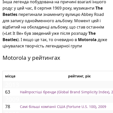
Інша легенда побудована на причині взагалі іншого
роду: у цей час, 8 серпня 1969 року, музиканти
The
Beatles
перетинали знамениту вулицю Abbey Road
для запису однойменного альбому. Момент цей і
відбитий на обкладинці альбому, що став останнім
(«Let It Be» був зведений уже після розпаду
The
Beatles
). І якщо це так, то очевидно в
Motorola
дуже
цінувалася творчість легендарної групи
Motorola у рейтингах
місце
рейтинг, рік
2013
63
Найпростіші бренди (Global Brand Simplicity Index), 
2009
78
Самі більші компанії США (Fortune U.S. 100), 2009