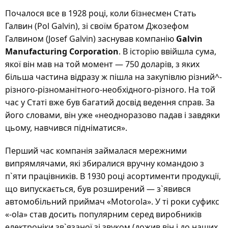
Почалося все в 1928 році, коли бізнесмен Стать
Галвин (Pol Galvin), зі своїм братом Джозефом
Галвином (Josef Galvin) заснував компанію
Galvin
Manufacturing Corporation
. В історію ввійшла сума,
якої він мав на той момент — 750 доларів, з яких
більша частина відразу ж пішла на закупівлю різний^-
різного-різноманітного-необхідного-різного. На той
час у Статі вже був багатий досвід ведення справ. За
його словами, він уже «неодноразово падав і завдяки
цьому, навчився підніматися».
Перший час компанія займалася мережними
випрямлячами, які збиралися вручну командою з
п`яти працівників. В 1930 році асортименти продукції,
що випускається, був розширений — з`явився
автомобільний приймач «Motorola». У ті роки суфикс
«-ola» став досить популярним серед виробників
електроніки зв`язаної зі звуком (дожив він і до наших