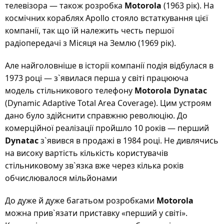
телевізора — також розробка
Motorola
(1963 рік). На
космічних кораблях Apollo стояло встаткування цієї
компанії, так що їй належить честь першої
радіопередачі з Місяця на Землю (1969 рік).
Але найголовніше в історії компанії подія відбулася в
1973 році — з`явилася перша у світі працююча
модель стільникового телефону
Motorola Dynatac
(Dynamic Adaptive Total Area Coverage). Цим устроям
дано було здійснити справжню революцію. До
комерційної реалізації пройшло 10 років — перший
Dynatac
з`явився в продажі в 1984 році. Не дивлячись
на високу вартість кількість користувачів
стільниковому зв`язка вже через кілька років
обчислювалося мільйонами
До дуже й дуже багатьом розробками
Motorola
можна прив`язати приставку «перший у світі».