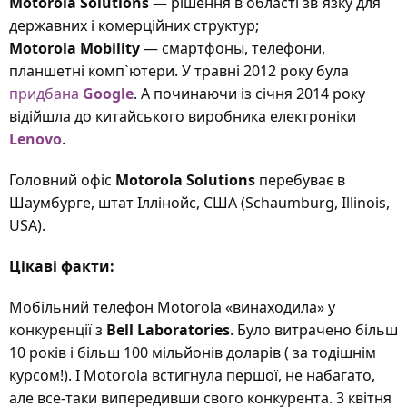
Motorola Solutions
— рішення в області зв`язку для
державних і комерційних структур;
Motorola Mobility
— смартфоны, телефони,
планшетні комп`ютери. У травні 2012 року була
придбана
Google
. А починаючи із січня 2014 року
відійшла до китайського виробника електроніки
Lenovo
.
Головний офіс
Motorola Solutions
перебуває в
Шаумбурге, штат Іллінойс, США (Schaumburg, Illinois,
USA).
Цікаві факти:
Мобільний телефон Motorola «винаходила» у
конкуренції з
Bell Laboratories
. Було витрачено більш
10 років і більш 100 мільйонів доларів ( за тодішнім
курсом!). І Motorola встигнула першої, не набагато,
але все-таки випередивши свого конкурента. 3 квітня