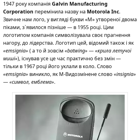
1947 року компанія
Galvin Manufacturing
Corporation
перемінила назву на
Motorola Inc
.
Звичне нам лого, у вигляді букви «М» утвореної двома
піками, з`явилося пізніше — в 1955 році. Цим
логотипом компанія символізувала своє прагнення
нагору, до лідерства. Логотип цей, відомий також і як
«emsignia»
( а то й зовсім
«batwing»
—
«крила летучої
миші»
), існував усе це час практично без змін —
тільки в 1967 році його уклали в коло. Слово
«emsignia»
виникло, як М-Видозмінене слово
«insignia»
—
«символ, емблема»
.