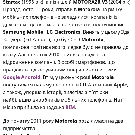
Startac
(1996 рік), а пізніше й
MOTORAZR V3
(2004 рік).
Правда, останні роки, справи в
Motorola
на ринку
мобільних телефонів не заладилися; компанія із
другого місця скотилася на четверте, поступившись
Samsung Mobile
і
LG Electronics
. Винять у цьому Эда
Зандера (Ed Zander), що був CEO
Motorola
,
помилкова політика якого, ледве було не привела до
краху. Але початок 2010 принесло надію на
відродження компанії. В особі смартфонов, що
працюють під керуванням операційної системи
Google Android
. Втім, у цьому ж році
Motorola
поступилася пальму першості в США компанії
Apple
,
а також, уперше в історії, вилетіла з п`ятірки
найбільших виробників мобільних телефонів. На її
місце прийшла канадська
RIM
.
До початку 2011 року
Motorola
розділилася на два
підприємства: