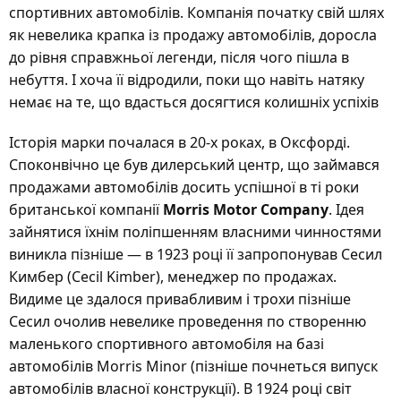
спортивних автомобілів. Компанія початку свій шлях
як невелика крапка із продажу автомобілів, доросла
до рівня справжньої легенди, після чого пішла в
небуття. І хоча її відродили, поки що навіть натяку
немає на те, що вдасться досягтися колишніх успіхів
Історія марки почалася в 20-х роках, в Оксфорді.
Споконвічно це був дилерський центр, що займався
продажами автомобілів досить успішної в ті роки
британської компанії
Morris Motor Company
. Ідея
зайнятися їхнім поліпшенням власними чинностями
виникла пізніше — в 1923 році її запропонував Сесил
Кимбер (Cecil Kimber), менеджер по продажах.
Видиме це здалося привабливим і трохи пізніше
Сесил очолив невелике проведення по створенню
маленького спортивного автомобіля на базі
автомобілів Morris Minor (пізніше почнеться випуск
автомобілів власної конструкції). В 1924 році світ