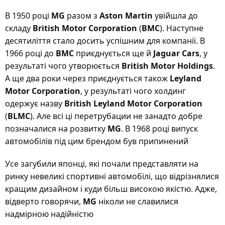
В 1950 році
MG
разом з
Aston Martin
увійшла до
складу
British Motor Corporation
(
BMC
). Наступне
десятиліття стало досить успішним для компанії. В
1966 році до
BMC
приєднується ще й
Jaguar Cars
, у
результаті чого утворюється
British Motor Holdings
.
А ще два роки через приєднується також
Leyland
Motor Corporation
, у результаті чого холдинг
одержує назву
British Leyland Motor Corporation
(
BLMC
). Але всі ці перетрубации не занадто добре
позначалися на розвитку
MG
. В 1968 році випуск
автомобілів під цим брендом був припинений
Усе загубили японці, які почали представляти на
ринку невеликі спортивні автомобілі, що відрізнялися
кращим дизайном і куди більш високою якістю. Адже,
відверто говорячи,
MG
ніколи не славилися
надмірною надійністю