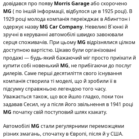
довідався про появу
Morris Garage
або скорочено
MG
( по іншій інформації, відбулося це в 1925 році). В
1929 році молода компанія переїжджає в Абингтон і
одержує назву
MG Car Company
. Невеликі В`юнкі й
зручні в керуванні автомобілі швидко завоювали
серця споживачів. При цьому
MG
відрізнялися цілком
доступною вартістю. Цікаво були організовані
продажі — будь-який бажаючий міг просто приїхати й
купити собі новенький
MG
, не прибігаючи до послуг
дилерів. Саме перші десятиліття свого існування
компанія створила ті моделі, що й зробили її в
підсумку справжньою легендою того часу.
Уважається також, що все йшло гладко, поки тон
задавав Сесил, ну а після його звільнення в 1941 році
MG
початку свій поступовий шлях кзакату.
Автомобілі
MG
стали регулярними переможцями
різних змагань, спочатку в Європі, після й у США.