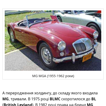
MG MGA (1955-1962 роки)
А переродження холдингу, до складу якого входила
MG
, тривали. В 1975 році
BLMC
скоротилося до
BL
(
British Leyland
). В 1982 році права на бренд
MG