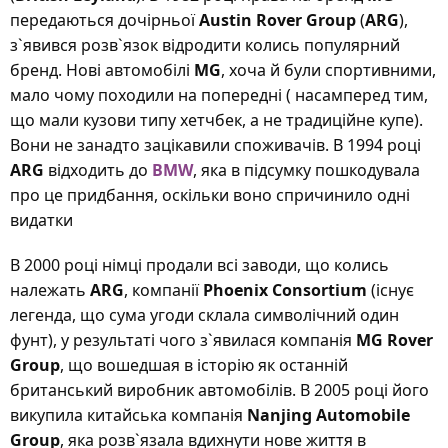
передаються дочірньої
Austin Rover Group
(
ARG
),
з`явився розв`язок відродити колись популярний
бренд. Нові автомобілі
MG
, хоча й були спортивними,
мало чому походили на попередні ( насамперед тим,
що мали кузови типу хетчбек, а не традиційне купе).
Вони не занадто зацікавили споживачів. В 1994 році
ARG
відходить до
BMW
, яка в підсумку пошкодувала
про це придбання, оскільки воно спричинило одні
видатки
В 2000 році німці продали всі заводи, що колись
належать
ARG
, компанії
Phoenix Consortium
(існує
легенда, що сума угоди склала символічний один
фунт), у результаті чого з`явилася компанія
MG Rover
Group
, що вошедшая в історію як останній
британський виробник автомобілів. В 2005 році його
викупила китайська компанія
Nanjing Automobile
Group
, яка розв`язала вдихнути нове життя в