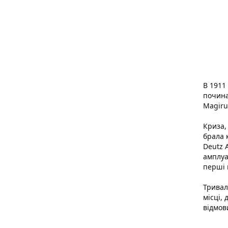
В 1911
почина
Magiru
Криза,
брала 
Deutz 
амплуа
перші 
Тривал
місці,
відмов