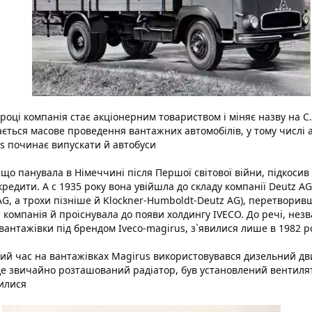
 році компанія стає акціонерним товариством і міняє назву на C
ється масове проведення вантажних автомобілів, у тому числі а
s починає випускати й автобуси
 що панувала в Німеччині після Першої світової війни, підкосив
кредити. А с 1935 року вона увійшла до складу компанії Deutz AG
AG, а трохи пізніше й Klockner-Humboldt-Deutz AG), перетворив
 компанія й проіснувала до появи холдингу IVECO. До речі, незв
вантажівки під брендом Iveco-magirus, з`явилися лише в 1982 р
ий час на вантажівках Magirus використовувався дизельний дв
 де звичайно розташований радіатор, був установлений вентилятор
илися