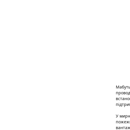
Мабуть,
проводи
встано
підтри
У мирн
пожежн
вантаж