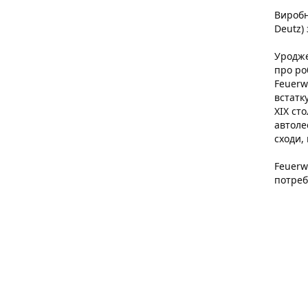
Виробн
Deutz) 
Уродже
про ро
Feuerw
встатк
XIX ст
автоле
сходи,
Feuerw
потреб