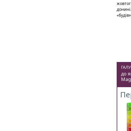
жовтог
донині
«будів
ГАЛУ
до я
Mag
Пе