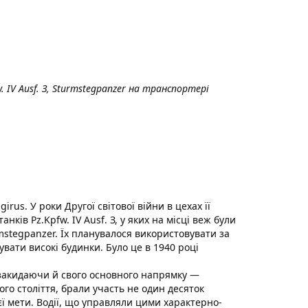
w. IV Ausf. З, Sturmstegpanzer на транспортері
rus. У роки Другої світової війни в цехах її
ків Pz.Kpfw. IV Ausf. З, у яких на місці веж були
mstegpanzer. Їх планувалося використовувати за
вати високі будинки. Було це в 1940 році
 закидаючи й свого основного напрямку —
о століття, брали участь не один десяток
ї мети. Водії, що управляли цими характерно-