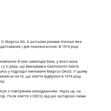
. D. Magirus AG. А шістьома роками пізніше вже
даптованих і для пожежогасіння. В 1919 році
 компанію й нею заволодів банк, у якого вона
 ( у ті роки, що йменувався Gasmotoren-Fabrik
шись у підрозділ іменоване Magirus-Deutz. У цьому
ажаючи на те, що злиття відбулося в 1974 році,
оці
игун з повітряним охолодженням. Через це, на
. Після злиття з IVECO, від цієї застарілої схеми