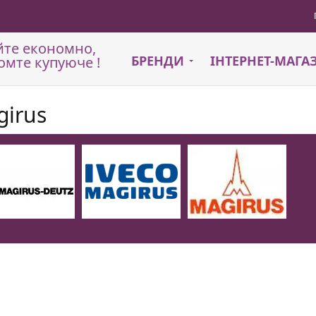
йте економно,
БРЕНДИ
ІНТЕРНЕТ-МАГ
омте купуюче !
girus