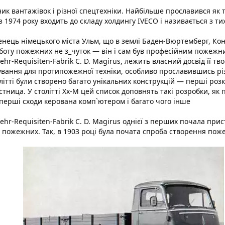
ик вантажівок і різної спецтехніки. Найбільше прославився як
з 1974 року входить до складу холдингу IVECO і називається з тих
нець німецького міста Ульм, що в землі Баден-Вюртемберг, Конр
боту пожежних не з_чуток — він і сам був професійним пожежним.
ehr-Requisiten-Fabrik C. D. Magirus, лежить власний досвід її 
ування для протипожежної техніки, особливо прославившись рі
олітті були створено багато унікальних конструкцій — перші роз
стница. У столітті Хх-М цей список доповнять такі розробки, я
 перші сходи керована комп`ютером і багато чого інше
ehr-Requisiten-Fabrik C. D. Magirus однієї з перших почала при
 пожежних. Так, в 1903 році була почата спроба створення пож