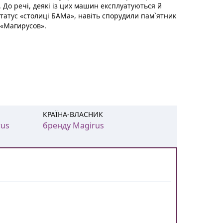
До речі, деякі із цих машин експлуатуються й
 статус «столиці БАМа», навіть спорудили пам`ятник
 «Магирусов».
КРАЇНА-ВЛАСНИК
rus
бренду Magirus