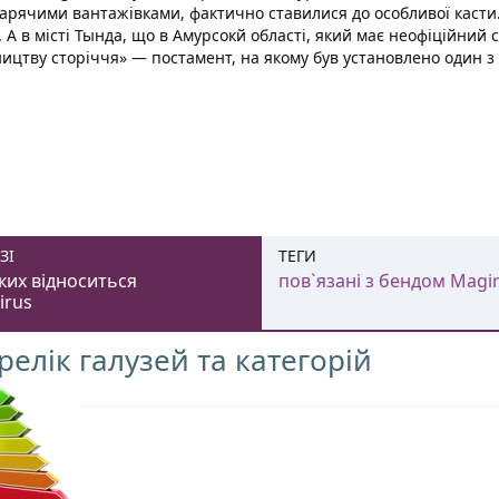
арячими вантажівками, фактично ставилися до особливої касти. 
. А в місті Тында, що в Амурсокй області, який має неофіційний
ництву сторіччя» — постамент, на якому був установлено один з
ЗІ
ТЕГИ
ких відноситься
пов`язані з бендом Magi
irus
релік галузей та категорій