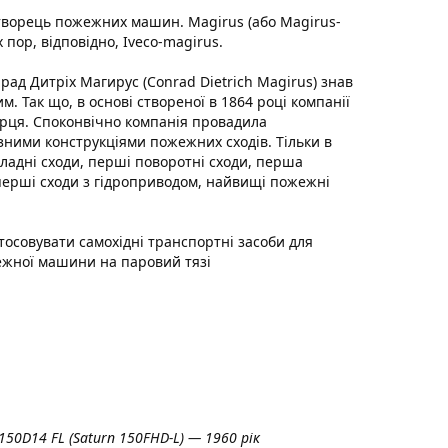
 творець пожежних машин. Magirus (або Magirus-
 пор, відповідно, Iveco-magirus.
ад Дитріх Магирус (Conrad Dietrich Magirus) знав
 Так що, в основі створеної в 1864 році компанії
творця. Споконвічно компанія провадила
зними конструкціями пожежних сходів. Тільки в
кладні сходи, перші поворотні сходи, перша
к перші сходи з гідроприводом, найвищі пожежні
стосовувати самохідні транспортні засоби для
ежної машини на паровий тязі
150D14 FL (Saturn 150FHD-L) — 1960 рік