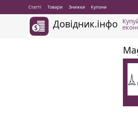
Статті
Товари
Знижки
Купони
Купу
Довідник.інфо
екон
Ma