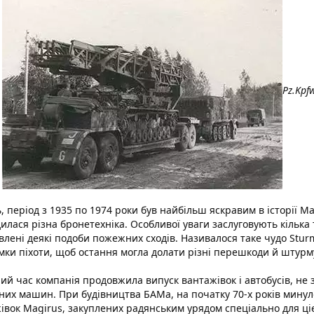
Pz.Kpf
 період з 1935 по 1974 роки був найбільш яскравим в історії Magi
лася різна бронетехніка. Особливої уваги заслуговують кілька тан
влені деякі подоби пожежних сходів. Називалося таке чудо Stur
мки піхоти, щоб остання могла долати різні перешкоди й штурму
ий час компанія продовжила випуск вантажівок і автобусів, не
их машин. При будівництва БАМа, на початку 70-х років минулог
івок Magirus, закуплених радянським урядом спеціально для ціє